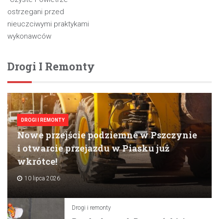
ostrzegani przed
nieuczciwymi praktykami
wykonawców
Drogi I Remonty
DROGI I REMONTY
Nowe przejście podziemne w Pszczynie
i otwarcie przejazdu w Piasku już
wkrótce!
10 lipca 2026
Drogi i remonty