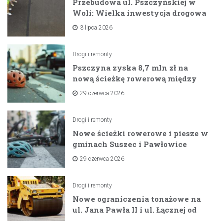
Przebudowa ul. Pszczyńskiej w
Woli: Wielka inwestycja drogowa
na horyzoncie
3 lipca 2026
Drogi i remonty
Pszczyna zyska 8,7 mln zł na
nową ścieżkę rowerową między
zaporami
29 czerwca 2026
Drogi i remonty
Nowe ścieżki rowerowe i piesze w
gminach Suszec i Pawłowice
dzięki unijnemu wsparciu
29 czerwca 2026
Drogi i remonty
Nowe ograniczenia tonażowe na
ul. Jana Pawła II i ul. Łącznej od
lipca 2026 roku