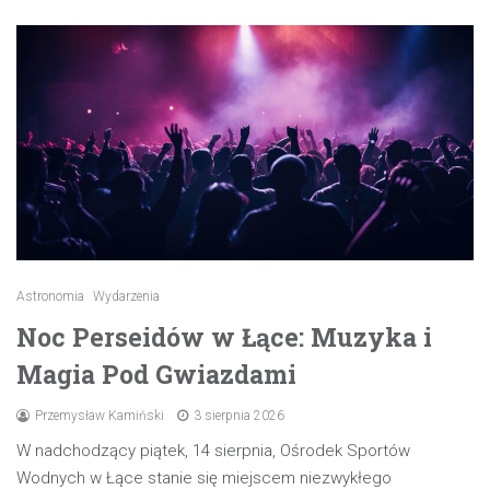
Astronomia
Wydarzenia
Noc Perseidów w Łące: Muzyka i
Magia Pod Gwiazdami
Przemysław Kamiński
3 sierpnia 2026
W nadchodzący piątek, 14 sierpnia, Ośrodek Sportów
Wodnych w Łące stanie się miejscem niezwykłego