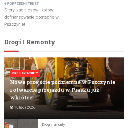
Nawigacja
Sterylizacja psów i kotów:
wpisu
dofinansowanie dostępne w
Pszczynie!
Drogi I Remonty
DROGI I REMONTY
Nowe przejście podziemne w Pszczynie
i otwarcie przejazdu w Piasku już
wkrótce!
10 lipca 2026
Drogi i remonty