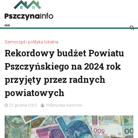
Skip
to
content
pszczynainfo.pl
Twoje źródło informacji o Pszczynie
Samorząd i polityka lokalna
Rekordowy budżet Powiatu
Pszczyńskiego na 2024 rok
przyjęty przez radnych
powiatowych
22 grudnia 2023
Przemysław Kamiński