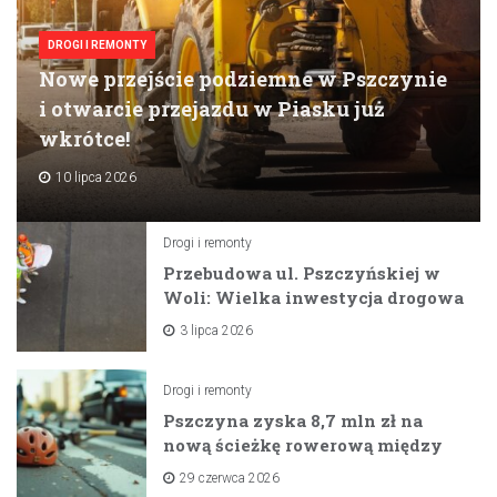
DROGI I REMONTY
Nowe przejście podziemne w Pszczynie
i otwarcie przejazdu w Piasku już
wkrótce!
10 lipca 2026
Drogi i remonty
Przebudowa ul. Pszczyńskiej w
Woli: Wielka inwestycja drogowa
na horyzoncie
3 lipca 2026
Drogi i remonty
Pszczyna zyska 8,7 mln zł na
nową ścieżkę rowerową między
zaporami
29 czerwca 2026