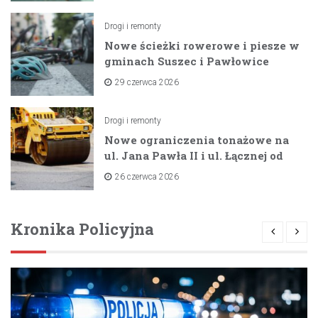
Drogi i remonty
Nowe ścieżki rowerowe i piesze w
gminach Suszec i Pawłowice
dzięki unijnemu wsparciu
29 czerwca 2026
Drogi i remonty
Nowe ograniczenia tonażowe na
ul. Jana Pawła II i ul. Łącznej od
lipca 2026 roku
26 czerwca 2026
Kronika Policyjna