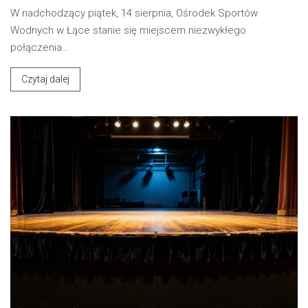
W nadchodzący piątek, 14 sierpnia, Ośrodek Sportów
Wodnych w Łące stanie się miejscem niezwykłego
połączenia…
Czytaj dalej