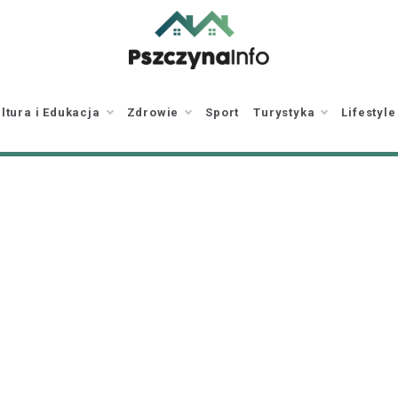
pszczynainfo.pl
Twoje źródło
informacji o Pszczynie
ltura i Edukacja
Zdrowie
Sport
Turystyka
Lifestyle