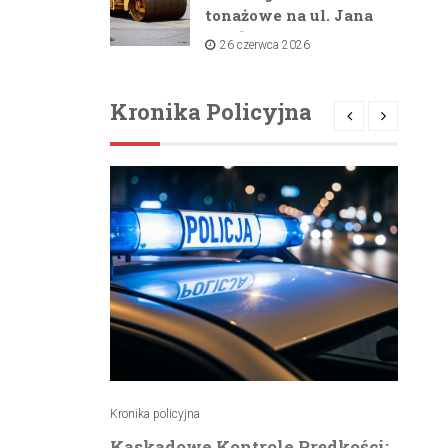
tonażowe na ul. Jana
Pawła II i ul. Łącznej
26 czerwca 2026
od lipca 2026 roku
Kronika Policyjna
Kronika policyjna
Kro
atrzymuje
Kaskadowe Kontrole Prędkości:
K