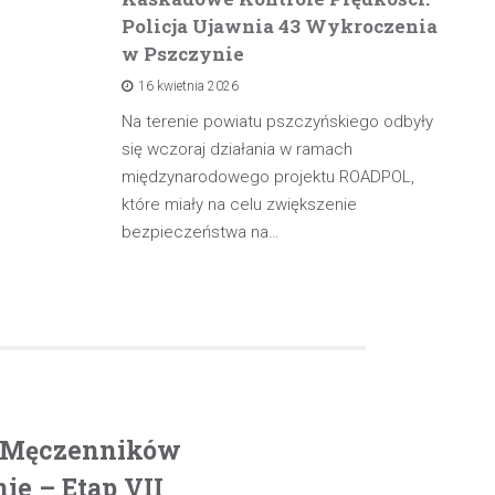
Policja Ujawnia 43 Wykroczenia
n
w Pszczynie
po
16 kwietnia 2026
rowadzącą
olicji z
Na terenie powiatu pszczyńskiego odbyły
W 
będąc poza
się wczoraj działania w ramach
pa
międzynarodowego projektu ROADPOL,
ma
które miały na celu zwiększenie
oś
bezpieczeństwa na…
. Męczenników
e – Etap VII