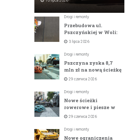
10 lipca 2026
Drogi i remonty
Przebudowa ul.
Pszczyńskiej w Woli:
Wielka inwestycja
3 lipca 2026
drogowa na
horyzoncie
Drogi i remonty
Pszczyna zyska 8,7
mln zł na nową ścieżkę
rowerową między
29 czerwca 2026
zaporami
Drogi i remonty
Nowe ścieżki
rowerowe i piesze w
gminach Suszec i
29 czerwca 2026
Pawłowice dzięki
unijnemu wsparciu
Drogi i remonty
Nowe ograniczenia