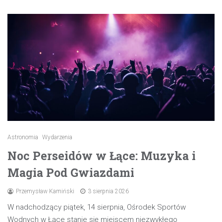
Astronomia
Wydarzenia
Noc Perseidów w Łące: Muzyka i
Magia Pod Gwiazdami
Przemysław Kamiński
3 sierpnia 2026
W nadchodzący piątek, 14 sierpnia, Ośrodek Sportów
Wodnych w Łące stanie się miejscem niezwykłego