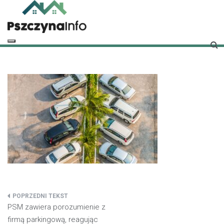
Skip
to
content
pszczynainfo.pl
Twoje źródło informacji o Pszczynie
Nawigacja
PSM zawiera porozumienie z
wpisu
firmą parkingową, reagując