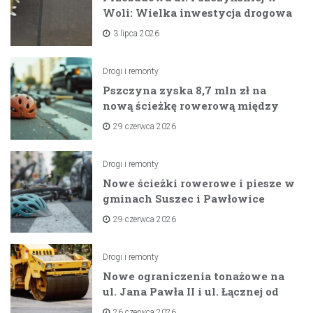
Woli: Wielka inwestycja drogowa
na horyzoncie
3 lipca 2026
Drogi i remonty
Pszczyna zyska 8,7 mln zł na
nową ścieżkę rowerową między
zaporami
29 czerwca 2026
Drogi i remonty
Nowe ścieżki rowerowe i piesze w
gminach Suszec i Pawłowice
dzięki unijnemu wsparciu
29 czerwca 2026
Drogi i remonty
Nowe ograniczenia tonażowe na
ul. Jana Pawła II i ul. Łącznej od
lipca 2026 roku
26 czerwca 2026