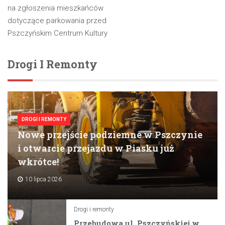
na zgłoszenia mieszkańców
dotyczące parkowania przed
Pszczyńskim Centrum Kultury
Drogi I Remonty
DROGI I REMONTY
Nowe przejście podziemne w Pszczynie
i otwarcie przejazdu w Piasku już
wkrótce!
10 lipca 2026
Drogi i remonty
Przebudowa ul. Pszczyńskiej w