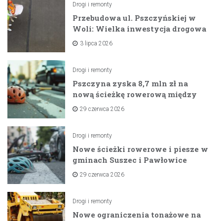
Drogi i remonty
Przebudowa ul. Pszczyńskiej w
Woli: Wielka inwestycja drogowa
na horyzoncie
3 lipca 2026
Drogi i remonty
Pszczyna zyska 8,7 mln zł na
nową ścieżkę rowerową między
zaporami
29 czerwca 2026
Drogi i remonty
Nowe ścieżki rowerowe i piesze w
gminach Suszec i Pawłowice
dzięki unijnemu wsparciu
29 czerwca 2026
Drogi i remonty
Nowe ograniczenia tonażowe na