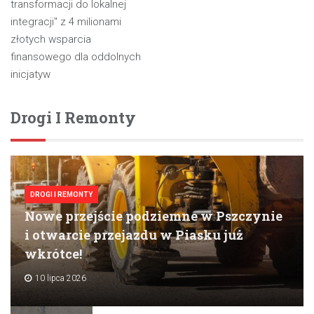
wpisu
transformacji do lokalnej
integracji" z 4 milionami
złotych wsparcia
finansowego dla oddolnych
inicjatyw
Drogi I Remonty
DROGI I REMONTY
Nowe przejście podziemne w Pszczynie
i otwarcie przejazdu w Piasku już
wkrótce!
10 lipca 2026