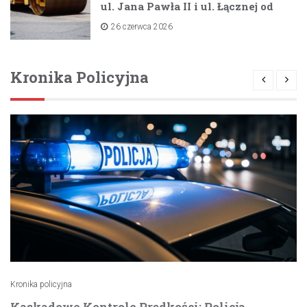
ul. Jana Pawła II i ul. Łącznej od
lipca 2026 roku
26 czerwca 2026
Kronika Policyjna
Kronika policyjna
Kaskadowe Kontrole Prędkości: Policja