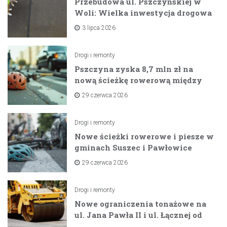
Przebudowa ul. Pszczyńskiej w
Woli: Wielka inwestycja drogowa
na horyzoncie
3 lipca 2026
Drogi i remonty
Pszczyna zyska 8,7 mln zł na
nową ścieżkę rowerową między
zaporami
29 czerwca 2026
Drogi i remonty
Nowe ścieżki rowerowe i piesze w
gminach Suszec i Pawłowice
dzięki unijnemu wsparciu
29 czerwca 2026
Drogi i remonty
Nowe ograniczenia tonażowe na
ul. Jana Pawła II i ul. Łącznej od
lipca 2026 roku