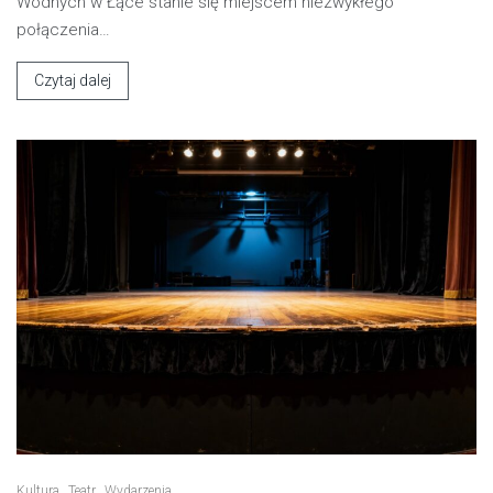
Wodnych w Łące stanie się miejscem niezwykłego
połączenia…
Czytaj dalej
Kultura
Teatr
Wydarzenia