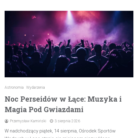
Astronomia
Wydarzenia
Noc Perseidów w Łące: Muzyka i
Magia Pod Gwiazdami
Przemysław Kamiński
3 sierpnia 2026
W nadchodzący piątek, 14 sierpnia, Ośrodek Sportów