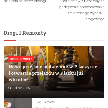
działania na rzecz ekologii
policjantów z Pszczyny za
podejrzenie spowodowania
śmiertelnego wypadku
drogowego
Drogi I Remonty
DROGI I REMONTY
Nowe przejście podziemne w Pszczynie
i otwarcie przejazdu w Piasku już
wkrótce!
10 lipca 2026
Drogi i remonty