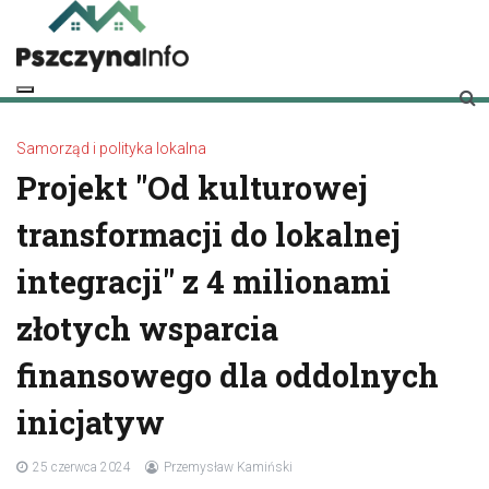
Skip
to
content
pszczynainfo.pl
Twoje źródło informacji o Pszczynie
Samorząd i polityka lokalna
Projekt "Od kulturowej
transformacji do lokalnej
integracji" z 4 milionami
złotych wsparcia
finansowego dla oddolnych
inicjatyw
25 czerwca 2024
Przemysław Kamiński