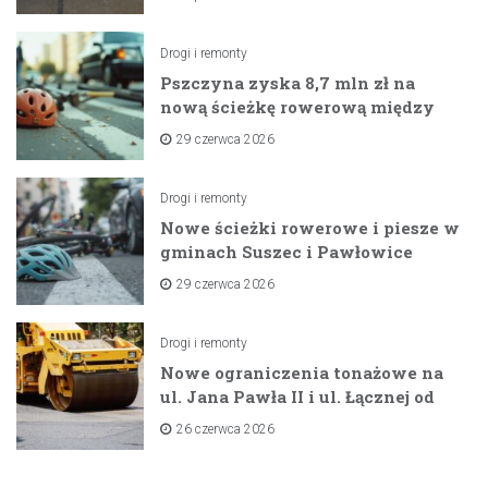
Drogi i remonty
Pszczyna zyska 8,7 mln zł na
nową ścieżkę rowerową między
zaporami
29 czerwca 2026
Drogi i remonty
Nowe ścieżki rowerowe i piesze w
gminach Suszec i Pawłowice
dzięki unijnemu wsparciu
29 czerwca 2026
Drogi i remonty
Nowe ograniczenia tonażowe na
ul. Jana Pawła II i ul. Łącznej od
lipca 2026 roku
26 czerwca 2026