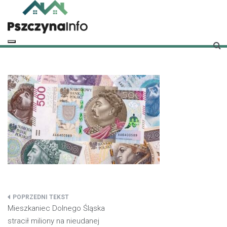
Skip
to
content
pszczynainfo.pl
Twoje źródło informacji o Pszczynie
Nawigacja
Mieszkaniec Dolnego Śląska
wpisu
stracił miliony na nieudanej