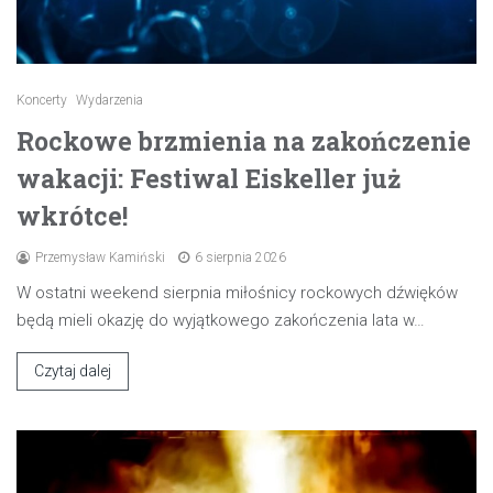
Koncerty
Wydarzenia
Rockowe brzmienia na zakończenie
wakacji: Festiwal Eiskeller już
wkrótce!
Przemysław Kamiński
6 sierpnia 2026
W ostatni weekend sierpnia miłośnicy rockowych dźwięków
będą mieli okazję do wyjątkowego zakończenia lata w…
Czytaj dalej