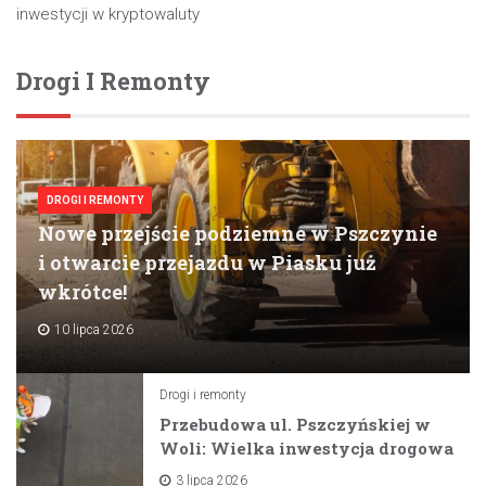
inwestycji w kryptowaluty
Drogi I Remonty
DROGI I REMONTY
Nowe przejście podziemne w Pszczynie
i otwarcie przejazdu w Piasku już
wkrótce!
10 lipca 2026
Drogi i remonty
Przebudowa ul. Pszczyńskiej w
Woli: Wielka inwestycja drogowa
na horyzoncie
3 lipca 2026