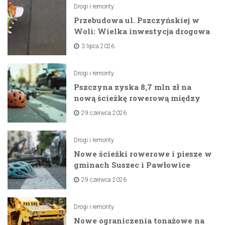
Drogi i remonty
Przebudowa ul. Pszczyńskiej w
Woli: Wielka inwestycja drogowa
na horyzoncie
3 lipca 2026
Drogi i remonty
Pszczyna zyska 8,7 mln zł na
nową ścieżkę rowerową między
zaporami
29 czerwca 2026
Drogi i remonty
Nowe ścieżki rowerowe i piesze w
gminach Suszec i Pawłowice
dzięki unijnemu wsparciu
29 czerwca 2026
Drogi i remonty
Nowe ograniczenia tonażowe na