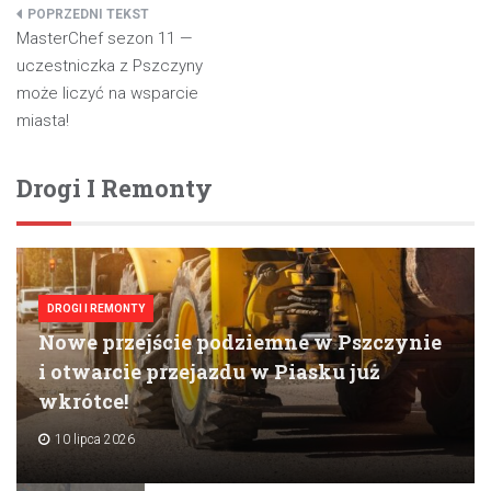
Nawigacja
MasterChef sezon 11 —
wpisu
uczestniczka z Pszczyny
może liczyć na wsparcie
miasta!
Drogi I Remonty
DROGI I REMONTY
Nowe przejście podziemne w Pszczynie
i otwarcie przejazdu w Piasku już
wkrótce!
10 lipca 2026