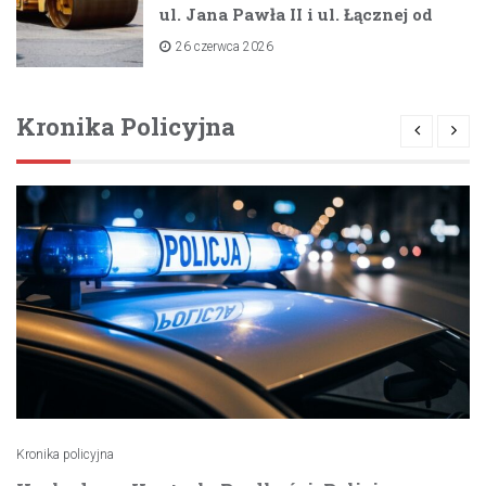
ul. Jana Pawła II i ul. Łącznej od
lipca 2026 roku
26 czerwca 2026
Kronika Policyjna
Kronika policyjna