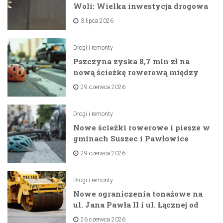
Woli: Wielka inwestycja drogowa
na horyzoncie
3 lipca 2026
Drogi i remonty
Pszczyna zyska 8,7 mln zł na
nową ścieżkę rowerową między
zaporami
29 czerwca 2026
Drogi i remonty
Nowe ścieżki rowerowe i piesze w
gminach Suszec i Pawłowice
dzięki unijnemu wsparciu
29 czerwca 2026
Drogi i remonty
Nowe ograniczenia tonażowe na
ul. Jana Pawła II i ul. Łącznej od
lipca 2026 roku
26 czerwca 2026