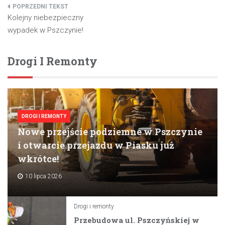
Nawigacja
Kolejny niebezpieczny
wpisu
wypadek w Pszczynie!
Drogi I Remonty
DROGI I REMONTY
Nowe przejście podziemne w Pszczynie
i otwarcie przejazdu w Piasku już
wkrótce!
10 lipca 2026
Drogi i remonty
Przebudowa ul. Pszczyńskiej w