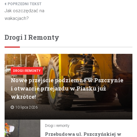
Nawigacja
Jak oszczędzać na
wpisu
wakacjach?
Drogi I Remonty
DROGI I REMONTY
Nowe przejście podziemne w Pszczynie
i otwarcie przejazdu w Piasku już
wkrótce!
10 lipca 2026
Drogi i remonty
Przebudowa ul. Pszczyńskiej w