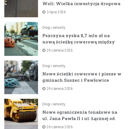
Woli: Wielka inwestycja drogowa
na horyzoncie
3 lipca 2026
Drogi i remonty
Pszczyna zyska 8,7 mln zł na
nową ścieżkę rowerową między
zaporami
29 czerwca 2026
Drogi i remonty
Nowe ścieżki rowerowe i piesze w
gminach Suszec i Pawłowice
dzięki unijnemu wsparciu
29 czerwca 2026
Drogi i remonty
Nowe ograniczenia tonażowe na
ul. Jana Pawła II i ul. Łącznej od
lipca 2026 roku
26 czerwca 2026