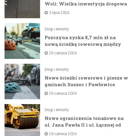
Woli: Wielka inwestycja drogowa
na horyzoncie
3 lipca 2026
Drogi i remonty
Pszczyna zyska 8,7 mln zł na
nową ścieżkę rowerową między
zaporami
29 czerwca 2026
Drogi i remonty
Nowe ścieżki rowerowe i piesze w
gminach Suszec i Pawłowice
dzięki unijnemu wsparciu
29 czerwca 2026
Drogi i remonty
Nowe ograniczenia tonażowe na
ul. Jana Pawła II i ul. Łącznej od
lipca 2026 roku
26 czerwca 2026