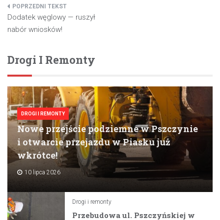
Nawigacja
Dodatek węglowy — ruszył
wpisu
nabór wniosków!
Drogi I Remonty
DROGI I REMONTY
Nowe przejście podziemne w Pszczynie
i otwarcie przejazdu w Piasku już
wkrótce!
10 lipca 2026
Drogi i remonty
Przebudowa ul. Pszczyńskiej w