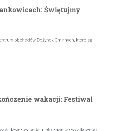
ankowicach: Świętujmy
 centrum obchodów Dożynek Gminnych, które są
ończenie wakacji: Festiwal
wych dźwięków będą mieli okazję do wyjątkowego