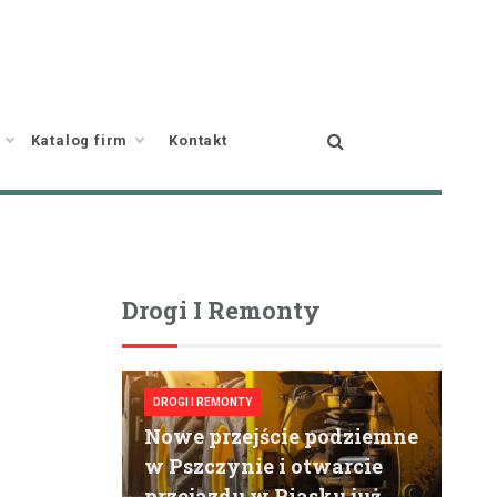
Katalog firm
Kontakt
Drogi I Remonty
DROGI I REMONTY
Nowe przejście podziemne
w Pszczynie i otwarcie
przejazdu w Piasku już