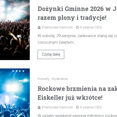
Dożynki Gminne 2026 w J
razem plony i tradycje!
Przemysław Kamiński
6 sierpnia 2026
W sobotę, 29 sierpnia, Jankowice staną się
corocznym świętem…
Czytaj dalej
Koncerty
Wydarzenia
Rockowe brzmienia na zak
Eiskeller już wkrótce!
Przemysław Kamiński
6 sierpnia 2026
W ostatni weekend sierpnia miłośnicy rocko