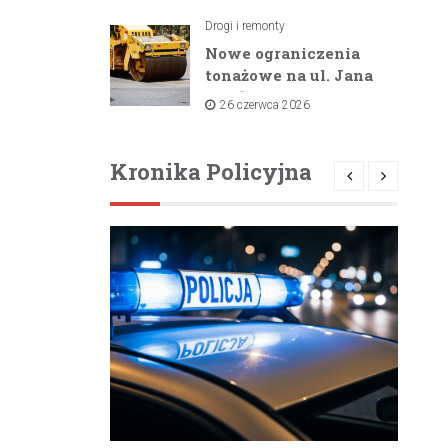
unijnemu wsparciu
Drogi i remonty
Nowe ograniczenia
tonażowe na ul. Jana
Pawła II i ul. Łącznej
26 czerwca 2026
od lipca 2026 roku
Kronika Policyjna