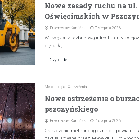
Nowe zasady ruchu na ul
Oświęcimskich w Pszczyni
Przemysław Kamiński
7 sierpnia 2026
W związku z rozbudową infrastruktury kolejow
ogłosiła,…
Czytaj dalej
Meteorologia
Ostrzeżenia
Nowe ostrzeżenie o burza
pszczyńskiego
Przemysław Kamiński
7 sierpnia 2026
Ostrzeżenie meteorologiczne dla powiatu p
zaktualizowane przez IMGW-PIB Biuro Progn