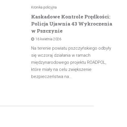
Kronika policyjna
Kro
atrzymuje
Kaskadowe Kontrole Prędkości:
K
Policja Ujawnia 43 Wykroczenia
n
w Pszczynie
po
16 kwietnia 2026
rowadzącą
olicji z
Na terenie powiatu pszczyńskiego odbyły
W 
będąc poza
się wczoraj działania w ramach
pa
międzynarodowego projektu ROADPOL,
ma
które miały na celu zwiększenie
oś
bezpieczeństwa na…