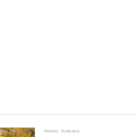
Kronika policyjna
Policjant poza służbą z
pijanego kierowcę
31 marca 2026
W trakcie podróży drogą S1 p
w kierunku Woli, funkcjonariusz p
bielskiej jednostki prewencji, 
służbą, zauważył pojazd…
Remonty
Wydarzenia