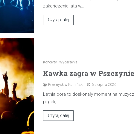
zakończenia lata w…
Czytaj dalej
Koncerty
Wydarzenia
Kawka zagra w Pszczynie 7
Przemysław Kamiński
6 sierpnia 2026
Letnia pora to doskonały moment na muzyczn
piątek,…
Czytaj dalej