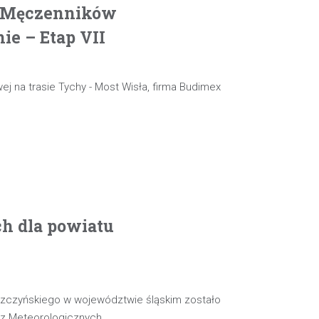
. Męczenników
e – Etap VII
ej na trasie Tychy - Most Wisła, firma Budimex
ch dla powiatu
szczyńskiego w województwie śląskim zostało
oz Meteorologicznych…