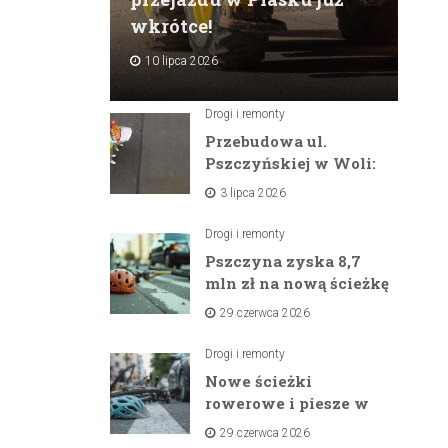
wkrótce!
10 lipca 2026
Drogi i remonty
Przebudowa ul.
Pszczyńskiej w Woli:
Wielka inwestycja
3 lipca 2026
drogowa na
horyzoncie
Drogi i remonty
Pszczyna zyska 8,7
mln zł na nową ścieżkę
rowerową między
29 czerwca 2026
zaporami
Drogi i remonty
Nowe ścieżki
rowerowe i piesze w
gminach Suszec i
29 czerwca 2026
Pawłowice dzięki