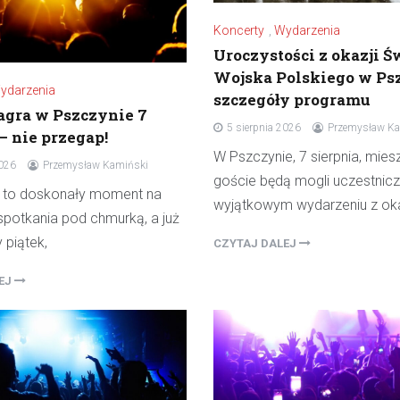
Koncerty
,
Wydarzenia
Uroczystości z okazji Ś
Wojska Polskiego w Ps
ydarzenia
szczegóły programu
gra w Pszczynie 7
5 sierpnia 2026
Przemysław Ka
– nie przegap!
W Pszczynie, 7 sierpnia, mies
2026
Przemysław Kamiński
goście będą mogli uczestnic
a to doskonały moment na
wyjątkowym wydarzeniu z oka
potkania pod chmurką, a już
y piątek,
CZYTAJ DALEJ
LEJ