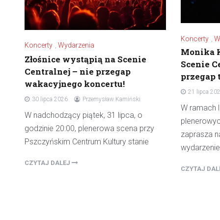
Koncerty
,
W
Koncerty
,
Wydarzenia
Monika 
Złośnice wystąpią na Scenie
Scenie Ce
Centralnej – nie przegap
przegap 
wakacyjnego koncertu!
21 lipca 20
30 lipca 2026
Przemysław Kamiński
W ramach l
W nadchodzący piątek, 31 lipca, o
plenerowyc
godzinie 20:00, plenerowa scena przy
zaprasza n
Pszczyńskim Centrum Kultury stanie
wydarzenie
CZYTAJ DALEJ
CZYTAJ DA