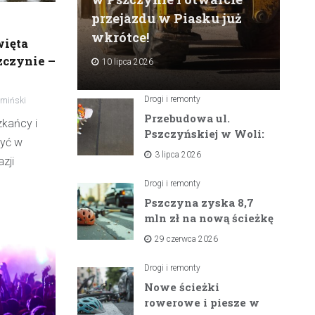
przejazdu w Piasku już
wkrótce!
więta
zczynie –
10 lipca 2026
Drogi i remonty
miński
Przebudowa ul.
zkańcy i
Pszczyńskiej w Woli:
zyć w
Wielka inwestycja
3 lipca 2026
zji
drogowa na
horyzoncie
Drogi i remonty
Pszczyna zyska 8,7
mln zł na nową ścieżkę
rowerową między
29 czerwca 2026
zaporami
Drogi i remonty
Nowe ścieżki
rowerowe i piesze w