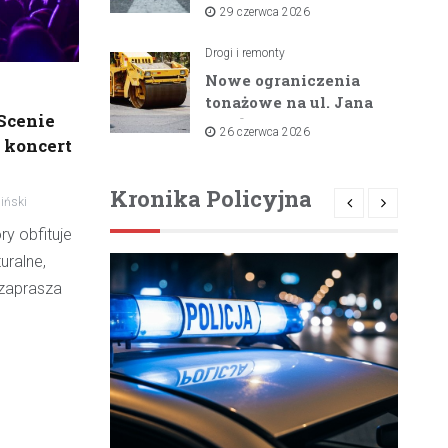
gminach Suszec i
29 czerwca 2026
Pawłowice dzięki
unijnemu wsparciu
Drogi i remonty
Nowe ograniczenia
tonażowe na ul. Jana
Scenie
Pawła II i ul. Łącznej
26 czerwca 2026
 koncert
od lipca 2026 roku
Kronika Policyjna
iński
ry obfituje
uralne,
 zaprasza