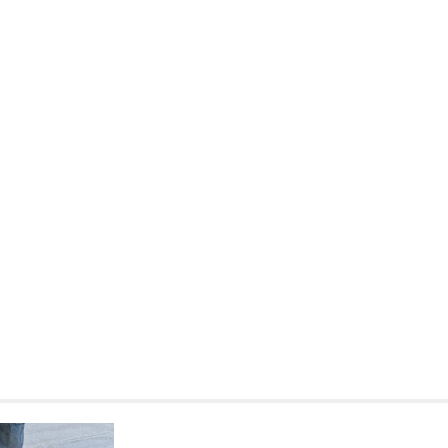
Kronika policyjna
Policjant poza służbą z
pijanego kierowcę
31 marca 2026
W trakcie podróży drogą S1 p
w kierunku Woli, funkcjonariusz p
bielskiej jednostki prewencji, 
służbą, zauważył pojazd…