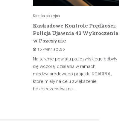
Kronika policyjna
Kro
atrzymuje
Kaskadowe Kontrole Prędkości:
K
Policja Ujawnia 43 Wykroczenia
n
w Pszczynie
po
16 kwietnia 2026
rowadzącą
olicji z
Na terenie powiatu pszczyńskiego odbyły
W 
będąc poza
się wczoraj działania w ramach
pa
międzynarodowego projektu ROADPOL,
ma
które miały na celu zwiększenie
oś
bezpieczeństwa na…