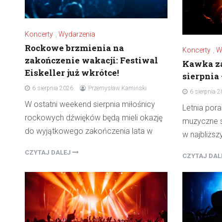
Koncerty
,
Wydarzenia
Rockowe brzmienia na
Koncerty
,
W
zakończenie wakacji: Festiwal
Kawka za
Eiskeller już wkrótce!
sierpnia 
6 sierpnia 2026
Przemysław Kamiński
6 sierpnia 
W ostatni weekend sierpnia miłośnicy
Letnia por
rockowych dźwięków będą mieli okazję
muzyczne s
do wyjątkowego zakończenia lata w
w najbliższ
CZYTAJ DALEJ
CZYTAJ DA