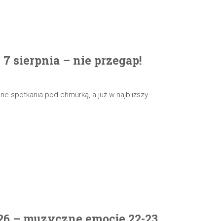
 sierpnia – nie przegap!
e spotkania pod chmurką, a już w najbliższy
26 – muzyczne emocje 22-23