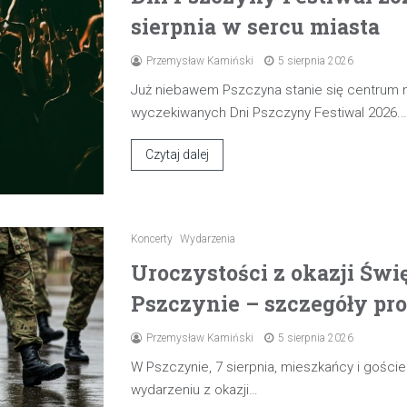
sierpnia w sercu miasta
Przemysław Kamiński
5 sierpnia 2026
Już niebawem Pszczyna stanie się centrum
wyczekiwanych Dni Pszczyny Festiwal 2026.
Czytaj dalej
Koncerty
Wydarzenia
Uroczystości z okazji Świ
Pszczynie – szczegóły pr
Przemysław Kamiński
5 sierpnia 2026
W Pszczynie, 7 sierpnia, mieszkańcy i gośc
wydarzeniu z okazji…