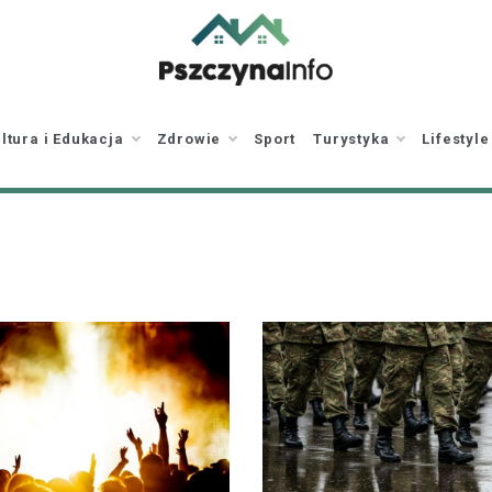
pszczynainfo.pl
Twoje źródło
informacji o Pszczynie
ltura i Edukacja
Zdrowie
Sport
Turystyka
Lifestyle