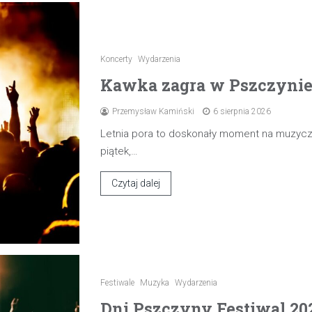
Koncerty
Wydarzenia
Kawka zagra w Pszczynie 7
Przemysław Kamiński
6 sierpnia 2026
Letnia pora to doskonały moment na muzyczn
piątek,…
Czytaj dalej
Festiwale
Muzyka
Wydarzenia
Dni Pszczyny Festiwal 20