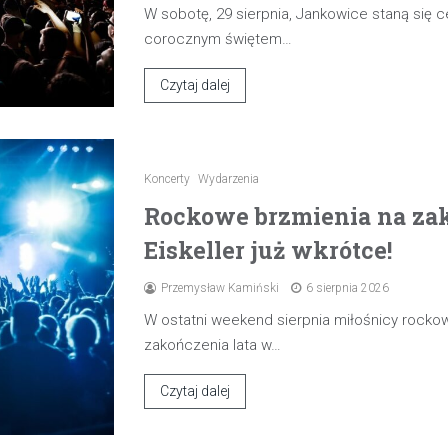
W sobotę, 29 sierpnia, Jankowice staną się
corocznym świętem…
Czytaj dalej
Koncerty
Wydarzenia
Rockowe brzmienia na zak
Eiskeller już wkrótce!
Przemysław Kamiński
6 sierpnia 2026
W ostatni weekend sierpnia miłośnicy rocko
zakończenia lata w…
Czytaj dalej