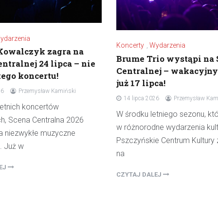
ydarzenia
Koncerty
,
Wydarzenia
Kowalczyk zagra na
Brume Trio wystąpi na 
ntralnej 24 lipca – nie
Centralnej – wakacyjny
tego koncertu!
już 17 lipca!
26
Przemysław Kamiński
14 lipca 2026
Przemysław Kam
etnich koncertów
W środku letniego sezonu, któ
h, Scena Centralna 2026
w różnorodne wydarzenia kult
a niezwykłe muzyczne
Pszczyńskie Centrum Kultury
. Już w
na
LEJ
CZYTAJ DALEJ