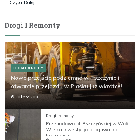
Czytaj Dalej
Drogi I Remonty
DROGI I REMONTY
Nowe przejście podziemne w Pszczynie i
otwarcie przejazdu w Piasku już wkrótce!
10 lipca 2026
Drogi i remonty
Przebudowa ul. Pszczyńskiej w Woli:
Wielka inwestycja drogowa na
horyzoncie