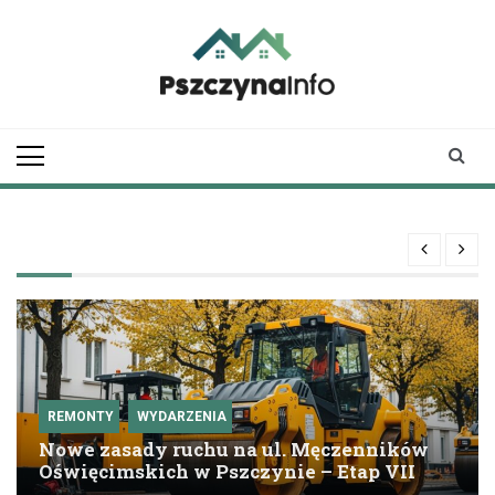
Skip
to
content
pszczynainfo.pl
Twoje źródło
informacji o
Pszczynie
REMONTY
WYDARZENIA
Nowe zasady ruchu na ul. Męczenników
Oświęcimskich w Pszczynie – Etap VII