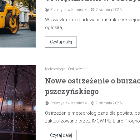
Przemysław Kamiński
7 sierpnia 2026
W związku z rozbudową infrastruktury kolejow
ogłosiła,…
Czytaj dalej
Meteorologia
Ostrzeżenia
Nowe ostrzeżenie o burza
pszczyńskiego
Przemysław Kamiński
7 sierpnia 2026
Ostrzeżenie meteorologiczne dla powiatu p
zaktualizowane przez IMGW-PIB Biuro Progn
Czytaj dalej