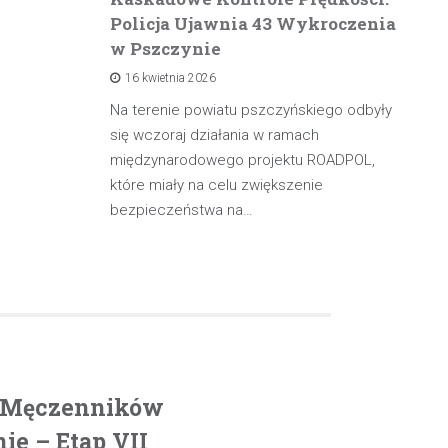
Policja Ujawnia 43 Wykroczenia
n
w Pszczynie
po
16 kwietnia 2026
rowadzącą
olicji z
Na terenie powiatu pszczyńskiego odbyły
W 
będąc poza
się wczoraj działania w ramach
pa
międzynarodowego projektu ROADPOL,
ma
które miały na celu zwiększenie
oś
bezpieczeństwa na…
. Męczenników
e – Etap VII