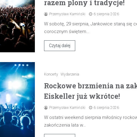
razem plony i tradycje!
Przemysław Kamiński
6 sierpnia 2026
W sobotę, 29 sierpnia, Jankowice staną się
corocznym świętem…
Czytaj dalej
Koncerty
Wydarzenia
Rockowe brzmienia na zak
Eiskeller już wkrótce!
Przemysław Kamiński
6 sierpnia 2026
W ostatni weekend sierpnia miłośnicy rocko
zakończenia lata w…