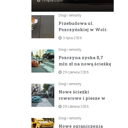
10 lipca 2026
Drogi i remonty
Przebudowa ul.
Pszczyńskiej w Woli:
Wielka inwestycja
3 lipca 2026
drogowa na
horyzoncie
Drogi i remonty
Pszczyna zyska 8,7
mln zł na nową ścieżkę
rowerową między
29 czerwca 2026
zaporami
Drogi i remonty
Nowe ścieżki
rowerowe i piesze w
gminach Suszec i
29 czerwca 2026
Pawłowice dzięki
unijnemu wsparciu
Drogi i remonty
Nowe ograniczenia