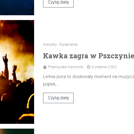
Czytaj dalej
Koncerty
Wydarzenia
Kawka zagra w Pszczynie 7
Przemysław Kamiński
6 sierpnia 2026
Letnia pora to doskonały moment na muzyczn
piątek,…
Czytaj dalej