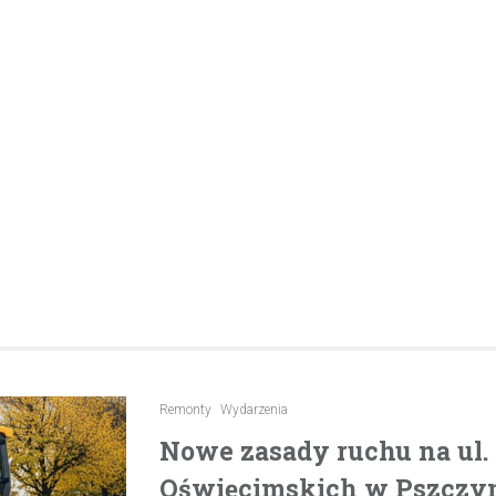
pijanego kierowcę
31 marca 2026
W trakcie podróży drogą S1 p
w kierunku Woli, funkcjonariusz p
bielskiej jednostki prewencji, 
służbą, zauważył pojazd…
Remonty
Wydarzenia
Nowe zasady ruchu na ul
Oświęcimskich w Pszczyni