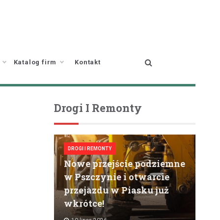
Katalog firm
Kontakt
Drogi I Remonty
DROGI I REMONTY
Nowe przejście podziemne
w Pszczynie i otwarcie
przejazdu w Piasku już
wkrótce!