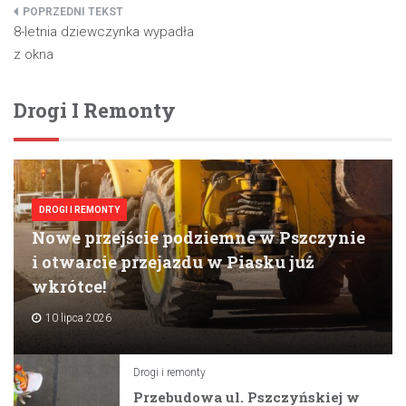
Nawigacja
8-letnia dziewczynka wypadła
wpisu
z okna
Drogi I Remonty
DROGI I REMONTY
Nowe przejście podziemne w Pszczynie
i otwarcie przejazdu w Piasku już
wkrótce!
10 lipca 2026
Drogi i remonty
Przebudowa ul. Pszczyńskiej w