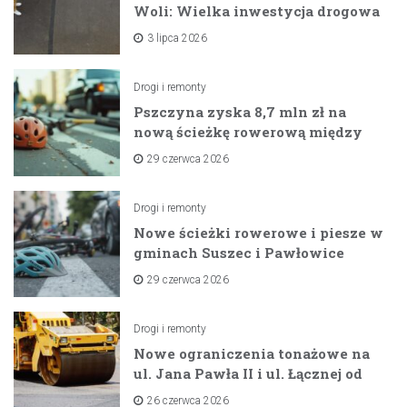
Woli: Wielka inwestycja drogowa
na horyzoncie
3 lipca 2026
Drogi i remonty
Pszczyna zyska 8,7 mln zł na
nową ścieżkę rowerową między
zaporami
29 czerwca 2026
Drogi i remonty
Nowe ścieżki rowerowe i piesze w
gminach Suszec i Pawłowice
dzięki unijnemu wsparciu
29 czerwca 2026
Drogi i remonty
Nowe ograniczenia tonażowe na
ul. Jana Pawła II i ul. Łącznej od
lipca 2026 roku
26 czerwca 2026