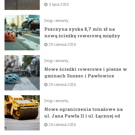
na horyzoncie
3 lipca 2026
Drogi i remonty
Pszczyna zyska 8,7 mln zł na
nową ścieżkę rowerową między
zaporami
29 czerwca 2026
Drogi i remonty
Nowe ścieżki rowerowe i piesze w
gminach Suszec i Pawłowice
dzięki unijnemu wsparciu
29 czerwca 2026
Drogi i remonty
Nowe ograniczenia tonażowe na
ul. Jana Pawła II i ul. Łącznej od
lipca 2026 roku
26 czerwca 2026