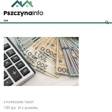
Skip
to
content
pszczynainfo.pl
Twoje źródło informacji o Pszczynie
Nawigacja
100 tys. zł z powiatu