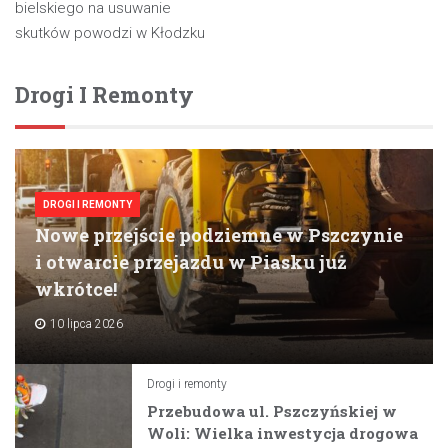
wpisu
bielskiego na usuwanie
skutków powodzi w Kłodzku
Drogi I Remonty
DROGI I REMONTY
Nowe przejście podziemne w Pszczynie
i otwarcie przejazdu w Piasku już
wkrótce!
10 lipca 2026
Drogi i remonty
Przebudowa ul. Pszczyńskiej w
Woli: Wielka inwestycja drogowa