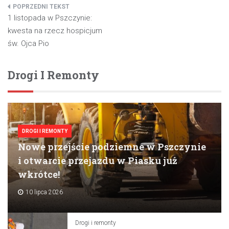
Nawigacja
1 listopada w Pszczynie:
wpisu
kwesta na rzecz hospicjum
św. Ojca Pio
Drogi I Remonty
DROGI I REMONTY
Nowe przejście podziemne w Pszczynie
i otwarcie przejazdu w Piasku już
wkrótce!
10 lipca 2026
Drogi i remonty