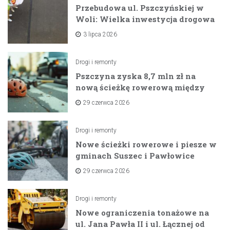
Przebudowa ul. Pszczyńskiej w
Woli: Wielka inwestycja drogowa
na horyzoncie
3 lipca 2026
Drogi i remonty
Pszczyna zyska 8,7 mln zł na
nową ścieżkę rowerową między
zaporami
29 czerwca 2026
Drogi i remonty
Nowe ścieżki rowerowe i piesze w
gminach Suszec i Pawłowice
dzięki unijnemu wsparciu
29 czerwca 2026
Drogi i remonty
Nowe ograniczenia tonażowe na
ul. Jana Pawła II i ul. Łącznej od