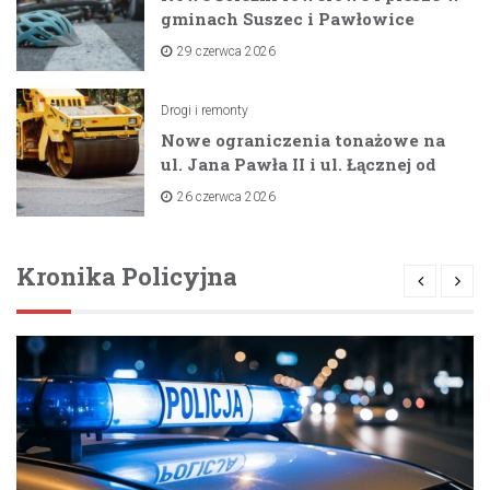
gminach Suszec i Pawłowice
dzięki unijnemu wsparciu
29 czerwca 2026
Drogi i remonty
Nowe ograniczenia tonażowe na
ul. Jana Pawła II i ul. Łącznej od
lipca 2026 roku
26 czerwca 2026
Kronika Policyjna