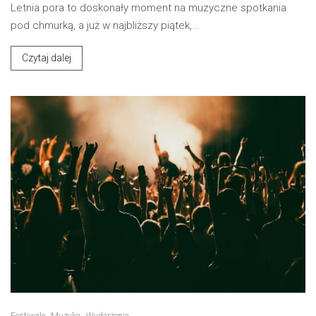
Letnia pora to doskonały moment na muzyczne spotkania
pod chmurką, a już w najbliższy piątek,…
Czytaj dalej
Festiwale
Muzyka
Wydarzenia