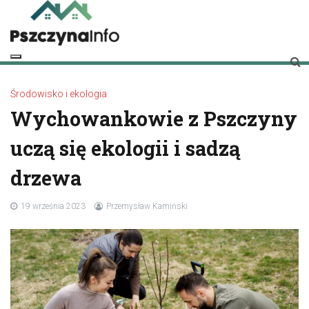
Skip
to
content
pszczynainfo.pl
Twoje źródło informacji o Pszczynie
Środowisko i ekologia
Wychowankowie z Pszczyny
uczą się ekologii i sadzą
drzewa
19 września 2023
Przemysław Kamiński