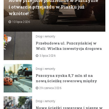
Nowe przejście podziemne w Pszczynie
i otwarcie przejazdu w Piasku już
wkrótce!
10 lipca 2026
Drogi i remonty
Przebudowa ul. Pszczyńskiej w
Woli: Wielka inwestycja drogowa
na horyzoncie
3 lipca 2026
Drogi i remonty
Pszczyna zyska 8,7 mln zł na
nową ścieżkę rowerową między
zaporami
29 czerwca 2026
Drogi i remonty
Nowe ścieżki rowerowe i piesze w