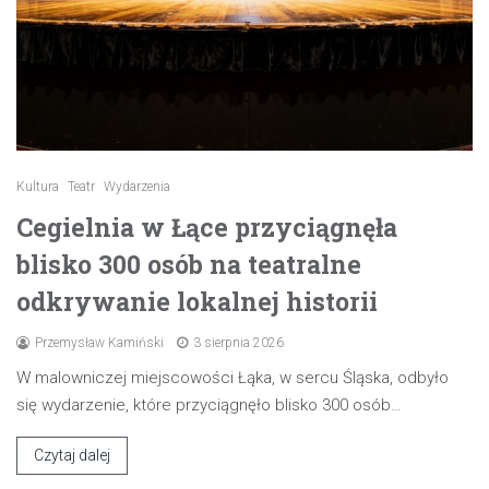
Kultura
Teatr
Wydarzenia
Cegielnia w Łące przyciągnęła
blisko 300 osób na teatralne
odkrywanie lokalnej historii
Przemysław Kamiński
3 sierpnia 2026
W malowniczej miejscowości Łąka, w sercu Śląska, odbyło
się wydarzenie, które przyciągnęło blisko 300 osób…
Czytaj dalej