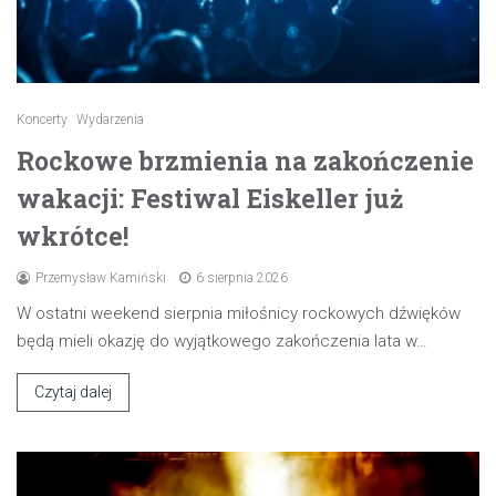
Koncerty
Wydarzenia
Rockowe brzmienia na zakończenie
wakacji: Festiwal Eiskeller już
wkrótce!
Przemysław Kamiński
6 sierpnia 2026
W ostatni weekend sierpnia miłośnicy rockowych dźwięków
będą mieli okazję do wyjątkowego zakończenia lata w…
Czytaj dalej