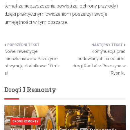
temat zanieczyszczenia powietrza, ochrony przyrody i
dzięki praktycznym ćwiczeniom poszerzyli swoje
umiejętności w tym obszarze.
Nawigacja
Nowe inwestycje
Kontynuacja prac
wpisu
mieszkaniowe w Pszczynie
budowlanych na odcinku
otrzymują dodatkowe 10 mln
drogi Racibórz-Pszczyna w
zł
Rybniku
Drogi I Remonty
DROGI I REMONTY