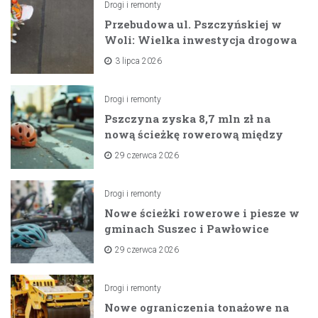
Drogi i remonty
Przebudowa ul. Pszczyńskiej w
Woli: Wielka inwestycja drogowa
na horyzoncie
3 lipca 2026
Drogi i remonty
Pszczyna zyska 8,7 mln zł na
nową ścieżkę rowerową między
zaporami
29 czerwca 2026
Drogi i remonty
Nowe ścieżki rowerowe i piesze w
gminach Suszec i Pawłowice
dzięki unijnemu wsparciu
29 czerwca 2026
Drogi i remonty
Nowe ograniczenia tonażowe na