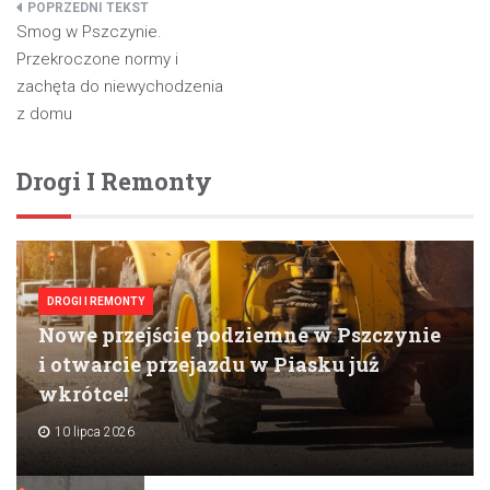
Nawigacja
Smog w Pszczynie.
wpisu
Przekroczone normy i
zachęta do niewychodzenia
z domu
Drogi I Remonty
DROGI I REMONTY
Nowe przejście podziemne w Pszczynie
i otwarcie przejazdu w Piasku już
wkrótce!
10 lipca 2026