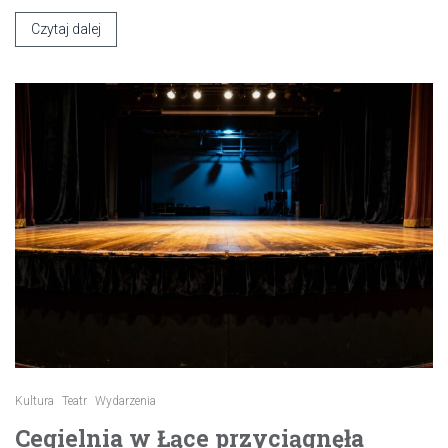
Czytaj dalej
Kultura
Teatr
Wydarzenia
Cegielnia w Łące przyciągnęła