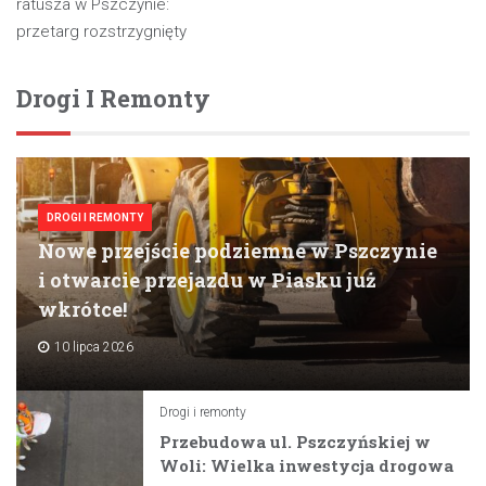
wpisu
ratusza w Pszczynie:
przetarg rozstrzygnięty
Drogi I Remonty
DROGI I REMONTY
Nowe przejście podziemne w Pszczynie
i otwarcie przejazdu w Piasku już
wkrótce!
10 lipca 2026
Drogi i remonty
Przebudowa ul. Pszczyńskiej w
Woli: Wielka inwestycja drogowa