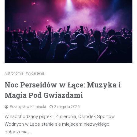
Astronomia
Wydarzenia
Noc Perseidów w Łące: Muzyka i
Magia Pod Gwiazdami
Przemysław Kamiński
3 sierpnia 2026
W nadchodzący piątek, 14 sierpnia, Ośrodek Sportów
Wodnych w Łące stanie się miejscem niezwykłego
połączenia…