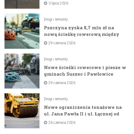
na horyzoncie
3 lipca 2026
Drogi i remonty
Pszczyna zyska 8,7 mln zł na
nową ścieżkę rowerową między
zaporami
29 czerwca 2026
Drogi i remonty
Nowe ścieżki rowerowe i piesze w
gminach Suszec i Pawłowice
dzięki unijnemu wsparciu
29 czerwca 2026
Drogi i remonty
Nowe ograniczenia tonażowe na
ul. Jana Pawła II i ul. Łącznej od
lipca 2026 roku
26 czerwca 2026