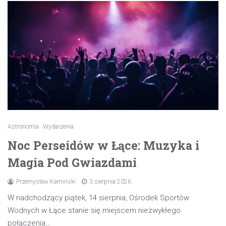
Astronomia
Wydarzenia
Noc Perseidów w Łące: Muzyka i
Magia Pod Gwiazdami
Przemysław Kamiński
3 sierpnia 2026
W nadchodzący piątek, 14 sierpnia, Ośrodek Sportów
Wodnych w Łące stanie się miejscem niezwykłego
połączenia…