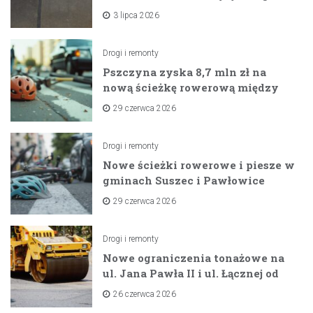
na horyzoncie
3 lipca 2026
Drogi i remonty
Pszczyna zyska 8,7 mln zł na
nową ścieżkę rowerową między
zaporami
29 czerwca 2026
Drogi i remonty
Nowe ścieżki rowerowe i piesze w
gminach Suszec i Pawłowice
dzięki unijnemu wsparciu
29 czerwca 2026
Drogi i remonty
Nowe ograniczenia tonażowe na
ul. Jana Pawła II i ul. Łącznej od
lipca 2026 roku
26 czerwca 2026