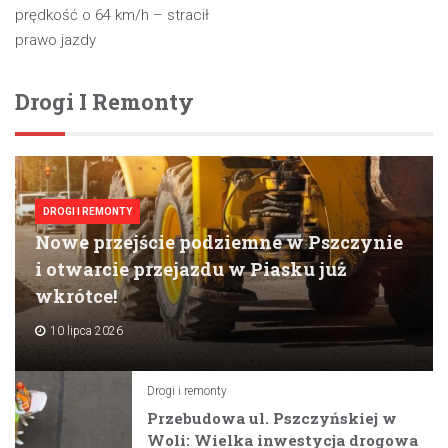
prędkość o 64 km/h – stracił
prawo jazdy
Drogi I Remonty
DROGI I REMONTY
Nowe przejście podziemne w Pszczynie
i otwarcie przejazdu w Piasku już
wkrótce!
10 lipca 2026
Drogi i remonty
Przebudowa ul. Pszczyńskiej w
Woli: Wielka inwestycja drogowa