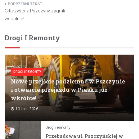
Nawigacja
Gitarzyści z Pszczyny zagrali
wpisu
wspólnie!
Drogi I Remonty
DROGI I REMONTY
Nowe przejście podziemne w Pszczynie
i otwarcie przejazdu w Piasku już
wkrótce!
10 lipca 2026
Drogi i remonty
Przebudowa ul. Pszczyńskiej w