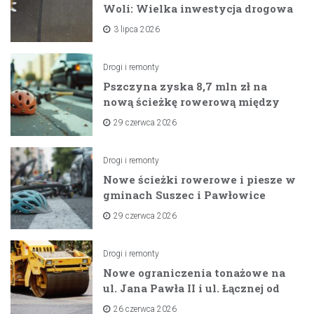
Woli: Wielka inwestycja drogowa
na horyzoncie
3 lipca 2026
Drogi i remonty
Pszczyna zyska 8,7 mln zł na
nową ścieżkę rowerową między
zaporami
29 czerwca 2026
Drogi i remonty
Nowe ścieżki rowerowe i piesze w
gminach Suszec i Pawłowice
dzięki unijnemu wsparciu
29 czerwca 2026
Drogi i remonty
Nowe ograniczenia tonażowe na
ul. Jana Pawła II i ul. Łącznej od
lipca 2026 roku
26 czerwca 2026