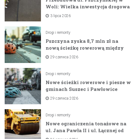
Woli: Wielka inwestycja drogowa
na horyzoncie
3 lipca 2026
Drogi i remonty
Pszczyna zyska 8,7 mln zł na
nową ścieżkę rowerową między
zaporami
29 czerwca 2026
Drogi i remonty
Nowe ścieżki rowerowe i piesze w
gminach Suszec i Pawłowice
dzięki unijnemu wsparciu
29 czerwca 2026
Drogi i remonty
Nowe ograniczenia tonażowe na
ul. Jana Pawła II i ul. Łącznej od
lipca 2026 roku