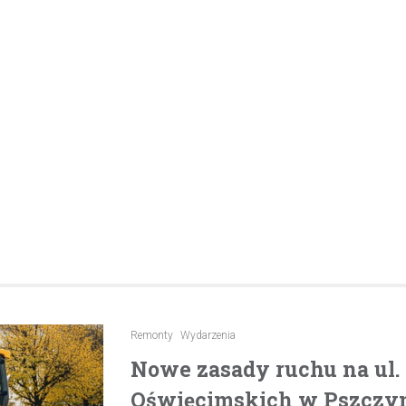
pijanego kierowcę
31 marca 2026
W trakcie podróży drogą S1 p
w kierunku Woli, funkcjonariusz p
bielskiej jednostki prewencji, 
służbą, zauważył pojazd…
Remonty
Wydarzenia
Nowe zasady ruchu na ul
Oświęcimskich w Pszczyni