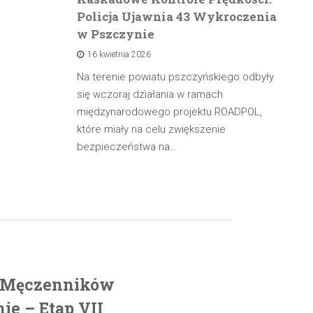
Policja Ujawnia 43 Wykroczenia
n
w Pszczynie
po
16 kwietnia 2026
rowadzącą
olicji z
Na terenie powiatu pszczyńskiego odbyły
W 
będąc poza
się wczoraj działania w ramach
pa
międzynarodowego projektu ROADPOL,
ma
które miały na celu zwiększenie
oś
bezpieczeństwa na…
. Męczenników
e – Etap VII