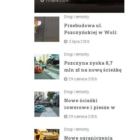
10 lipca 2026
Drogi i remonty
Przebudowa ul.
Pszczyńskiej w Woli:
Wielka inwestycja
3 lipca 2026
drogowa na
horyzoncie
Drogi i remonty
Pszczyna zyska 8,7
mln zł na nową ścieżkę
rowerową między
29 czerwca 2026
zaporami
Drogi i remonty
Nowe ścieżki
rowerowe i piesze w
gminach Suszec i
29 czerwca 2026
Pawłowice dzięki
unijnemu wsparciu
Drogi i remonty
Nowe ograniczenia