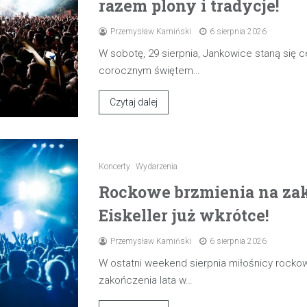
razem plony i tradycje!
Przemysław Kamiński
6 sierpnia 2026
W sobotę, 29 sierpnia, Jankowice staną się
corocznym świętem…
Czytaj dalej
Koncerty
Wydarzenia
Rockowe brzmienia na zak
Eiskeller już wkrótce!
Przemysław Kamiński
6 sierpnia 2026
W ostatni weekend sierpnia miłośnicy rocko
zakończenia lata w…