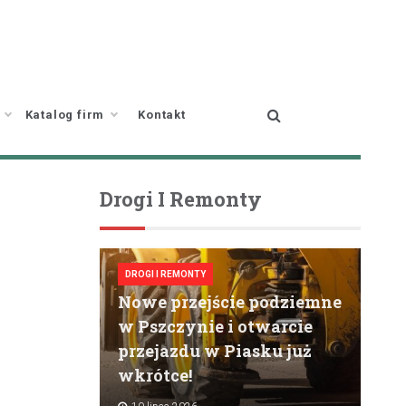
Katalog firm
Kontakt
Drogi I Remonty
DROGI I REMONTY
Nowe przejście podziemne
w Pszczynie i otwarcie
przejazdu w Piasku już
wkrótce!