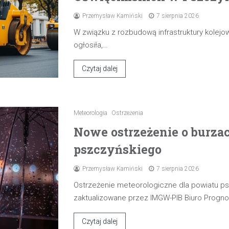
Przemysław Kamiński
7 sierpnia 2026
W związku z rozbudową infrastruktury kolejow
ogłosiła,…
Czytaj dalej
Meteorologia
Ostrzeżenia
Nowe ostrzeżenie o burza
pszczyńskiego
Przemysław Kamiński
7 sierpnia 2026
Ostrzeżenie meteorologiczne dla powiatu p
zaktualizowane przez IMGW-PIB Biuro Progn
Czytaj dalej