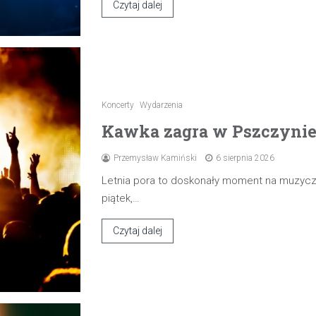
Czytaj dalej
Koncerty
Wydarzenia
Kawka zagra w Pszczynie 7
Przemysław Kamiński
6 sierpnia 2026
Letnia pora to doskonały moment na muzyczn
piątek,…
Czytaj dalej