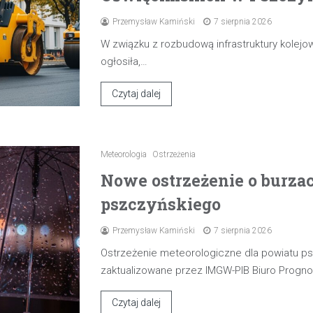
Przemysław Kamiński
7 sierpnia 2026
W związku z rozbudową infrastruktury kolejow
ogłosiła,…
Czytaj dalej
Meteorologia
Ostrzeżenia
Nowe ostrzeżenie o burza
pszczyńskiego
Przemysław Kamiński
7 sierpnia 2026
Ostrzeżenie meteorologiczne dla powiatu p
zaktualizowane przez IMGW-PIB Biuro Progn
Czytaj dalej