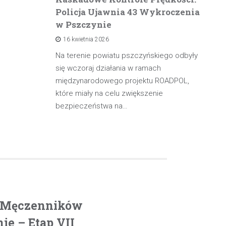
Policja Ujawnia 43 Wykroczenia
n
w Pszczynie
po
16 kwietnia 2026
rowadzącą
olicji z
Na terenie powiatu pszczyńskiego odbyły
W 
będąc poza
się wczoraj działania w ramach
pa
międzynarodowego projektu ROADPOL,
ma
które miały na celu zwiększenie
oś
bezpieczeństwa na…
. Męczenników
e – Etap VII