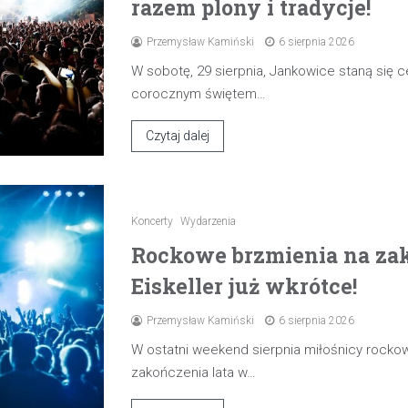
razem plony i tradycje!
Przemysław Kamiński
6 sierpnia 2026
W sobotę, 29 sierpnia, Jankowice staną się
corocznym świętem…
Czytaj dalej
Koncerty
Wydarzenia
Rockowe brzmienia na zak
Eiskeller już wkrótce!
Przemysław Kamiński
6 sierpnia 2026
W ostatni weekend sierpnia miłośnicy rocko
zakończenia lata w…