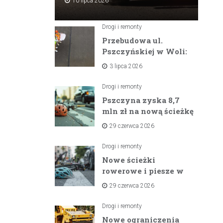
10 lipca 2026
Drogi i remonty
Przebudowa ul.
Pszczyńskiej w Woli:
Wielka inwestycja
3 lipca 2026
drogowa na
horyzoncie
Drogi i remonty
Pszczyna zyska 8,7
mln zł na nową ścieżkę
rowerową między
29 czerwca 2026
zaporami
Drogi i remonty
Nowe ścieżki
rowerowe i piesze w
gminach Suszec i
29 czerwca 2026
Pawłowice dzięki
unijnemu wsparciu
Drogi i remonty
Nowe ograniczenia