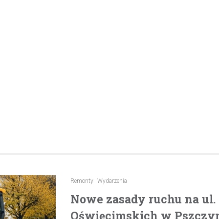
pijanego kierowcę
31 marca 2026
W trakcie podróży drogą S1 p
w kierunku Woli, funkcjonariusz p
bielskiej jednostki prewencji, 
służbą, zauważył pojazd…
Remonty
Wydarzenia
Nowe zasady ruchu na ul
Oświęcimskich w Pszczyni