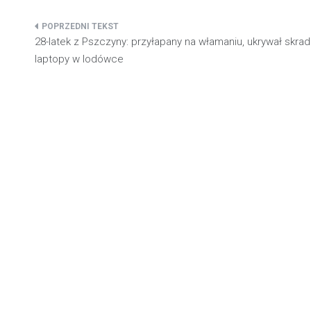
Nawigacja
28-latek z Pszczyny: przyłapany na włamaniu, ukrywał skra
wpisu
laptopy w lodówce