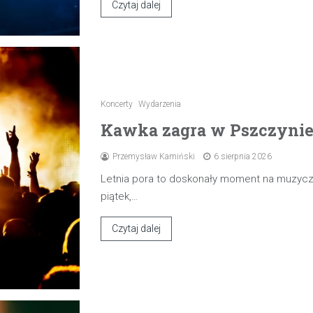
Czytaj dalej
Koncerty
Wydarzenia
Kawka zagra w Pszczynie 7
Przemysław Kamiński
6 sierpnia 2026
Letnia pora to doskonały moment na muzyczn
piątek,…
Czytaj dalej