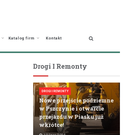
Katalog firm
Kontakt
Drogi I Remonty
DROGI I REMONTY
Nowe przejście podziemne
w Pszczynie i otwarcie
przejazdu w Piasku już
wkrótce!