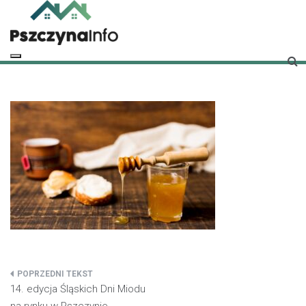
Skip
to
content
pszczynainfo.pl
Twoje źródło informacji o Pszczynie
Nawigacja
14. edycja Śląskich Dni Miodu