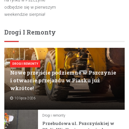
wpisu
na rynku w Pszczynie
odbędzie się w pierwszym
weekendzie sierpnia!
Drogi I Remonty
DROGI I REMONTY
Nowe przejście podziemne w Pszczynie
i otwarcie przejazdu w Piasku już
wkrótce!
10 lipca 2026
Drogi i remonty
Przebudowa ul. Pszczyńskiej w