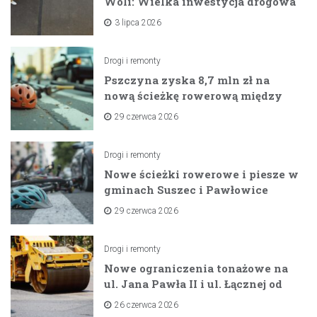
Woli: Wielka inwestycja drogowa
na horyzoncie
3 lipca 2026
Drogi i remonty
Pszczyna zyska 8,7 mln zł na
nową ścieżkę rowerową między
zaporami
29 czerwca 2026
Drogi i remonty
Nowe ścieżki rowerowe i piesze w
gminach Suszec i Pawłowice
dzięki unijnemu wsparciu
29 czerwca 2026
Drogi i remonty
Nowe ograniczenia tonażowe na
ul. Jana Pawła II i ul. Łącznej od
lipca 2026 roku
26 czerwca 2026