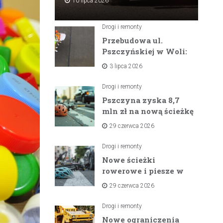
10 lipca 2026
Drogi i remonty
Przebudowa ul.
Pszczyńskiej w Woli:
Wielka inwestycja
3 lipca 2026
drogowa na
horyzoncie
Drogi i remonty
Pszczyna zyska 8,7
mln zł na nową ścieżkę
rowerową między
29 czerwca 2026
zaporami
Drogi i remonty
Nowe ścieżki
rowerowe i piesze w
gminach Suszec i
29 czerwca 2026
Pawłowice dzięki
unijnemu wsparciu
Drogi i remonty
Nowe ograniczenia