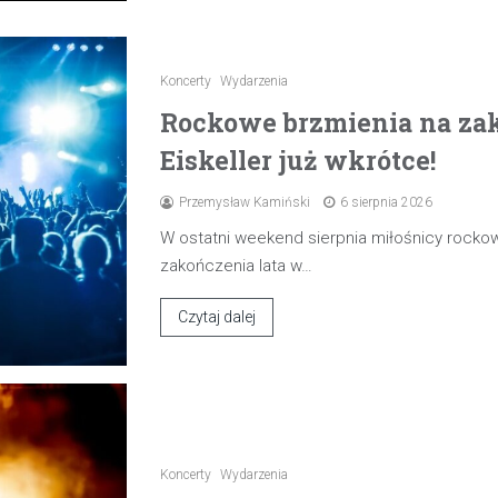
Koncerty
Wydarzenia
Rockowe brzmienia na zak
Eiskeller już wkrótce!
Przemysław Kamiński
6 sierpnia 2026
W ostatni weekend sierpnia miłośnicy rocko
zakończenia lata w…
Czytaj dalej
Koncerty
Wydarzenia