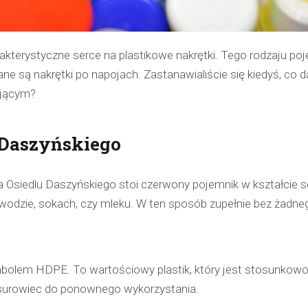
rakterystyczne serce na plastikowe nakrętki. Tego rodzaju poj
e są nakrętki po napojach. Zastanawialiście się kiedyś, co d
ującym?
u Daszyńskiego
 Osiedlu Daszyńskiego stoi czerwony pojemnik w kształcie s
wodzie, sokach, czy mleku. W ten sposób zupełnie bez żadne
bolem HDPE. To wartościowy plastik, który jest stosunkowo
Kronika policyjna
 surowiec do ponownego wykorzystania.
Policjant poza służbą z