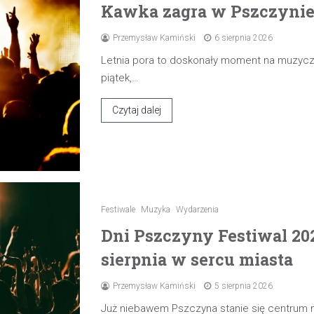
Kawka zagra w Pszczynie 7
Przemysław Kamiński
6 sierpnia 2026
Letnia pora to doskonały moment na muzyczn
piątek,…
Czytaj dalej
Festiwale
Muzyka
Wydarzenia
Dni Pszczyny Festiwal 20
sierpnia w sercu miasta
Przemysław Kamiński
5 sierpnia 2026
Już niebawem Pszczyna stanie się centrum