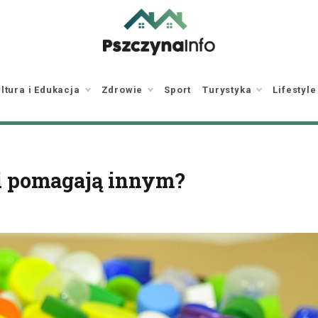
pszczynainfo.pl
Twoje źródło
informacji o Pszczynie
ltura i Edukacja
Zdrowie
Sport
Turystyka
Lifestyle
ki pomagają innym?