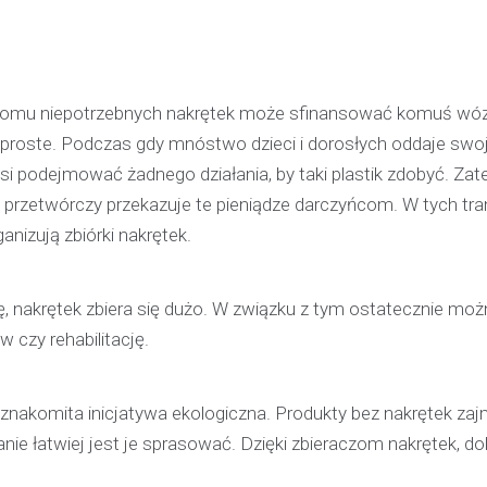
pijanego kierowcę
31 marca 2026
W trakcie podróży drogą S1 p
e nikomu niepotrzebnych nakrętek może sfinansować komuś wó
w kierunku Woli, funkcjonariusz p
To proste. Podczas gdy mnóstwo dzieci i dorosłych oddaje swoj
bielskiej jednostki prewencji, 
usi podejmować żadnego działania, by taki plastik zdobyć. Zat
służbą, zauważył pojazd…
ad przetwórczy przekazuje te pieniądze darczyńcom. W tych tr
anizują zbiórki nakrętek.
ywę, nakrętek zbiera się dużo. W związku z tym ostatecznie mo
 czy rehabilitację.
 znakomita inicjatywa ekologiczna. Produkty bez nakrętek za
ie łatwiej jest je sprasować. Dzięki zbieraczom nakrętek, do