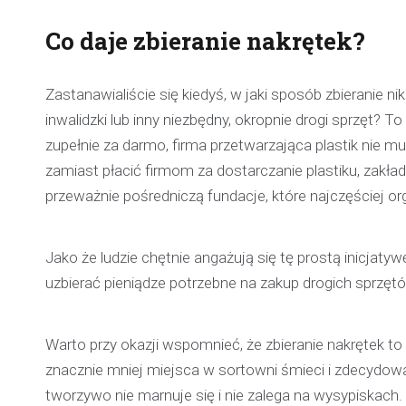
Co daje zbieranie nakrętek?
Zastanawialiście się kiedyś, w jaki sposób zbierani
inwalidzki lub inny niezbędny, okropnie drogi sprzęt? 
zupełnie za darmo, firma przetwarzająca plastik nie m
zamiast płacić firmom za dostarczanie plastiku, zakł
przeważnie pośredniczą fundacje, które najczęściej org
Jako że ludzie chętnie angażują się tę prostą inicjat
uzbierać pieniądze potrzebne na zakup drogich sprzętów
Warto przy okazji wspomnieć, że zbieranie nakrętek to
znacznie mniej miejsca w sortowni śmieci i zdecydowan
tworzywo nie marnuje się i nie zalega na wysypiskach.