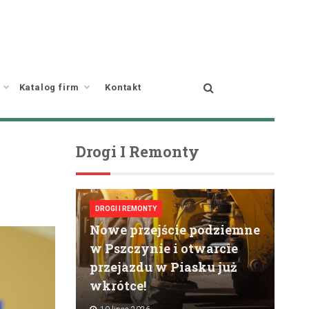
Katalog firm
Kontakt
Drogi I Remonty
DROGI I REMONTY
Nowe przejście podziemne
w Pszczynie i otwarcie
przejazdu w Piasku już
wkrótce!