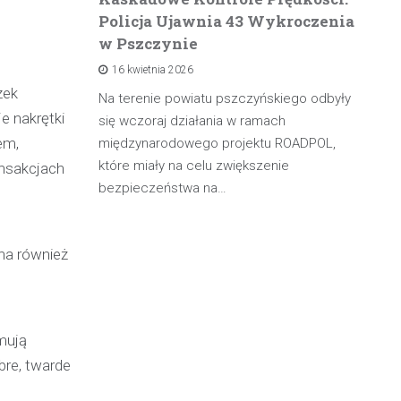
Policja Ujawnia 43 Wykroczenia
n
w Pszczynie
po
16 kwietnia 2026
rowadzącą
zek
olicji z
Na terenie powiatu pszczyńskiego odbyły
W 
e nakrętki
będąc poza
się wczoraj działania w ramach
pa
em,
międzynarodowego projektu ROADPOL,
ma
które miały na celu zwiększenie
oś
ansakcjach
bezpieczeństwa na…
żna również
jmują
bre, twarde