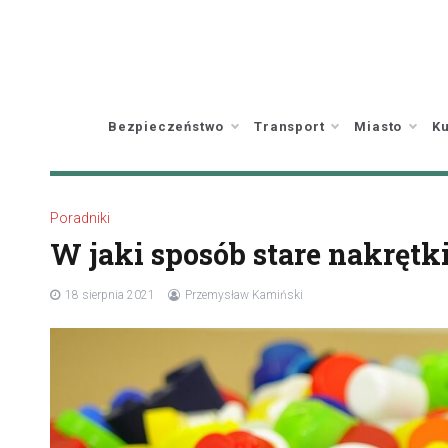
Skip
to
content
Bezpieczeństwo
Transport
Miasto
Ku
Poradniki
W jaki sposób stare nakręt
18 sierpnia 2021
Przemysław Kamiński