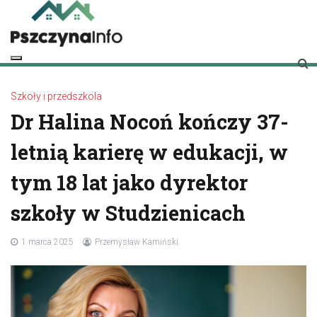
Skip
to
content
pszczynainfo.pl
Twoje źródło informacji o Pszczynie
Szkoły i przedszkola
Dr Halina Nocoń kończy 37-
letnią karierę w edukacji, w
tym 18 lat jako dyrektor
szkoły w Studzienicach
1 marca 2025
Przemysław Kamiński