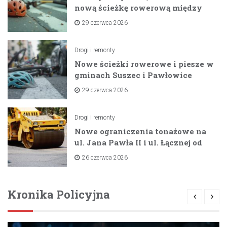
nową ścieżkę rowerową między
zaporami
29 czerwca 2026
Drogi i remonty
Nowe ścieżki rowerowe i piesze w
gminach Suszec i Pawłowice
dzięki unijnemu wsparciu
29 czerwca 2026
Drogi i remonty
Nowe ograniczenia tonażowe na
ul. Jana Pawła II i ul. Łącznej od
lipca 2026 roku
26 czerwca 2026
Kronika Policyjna