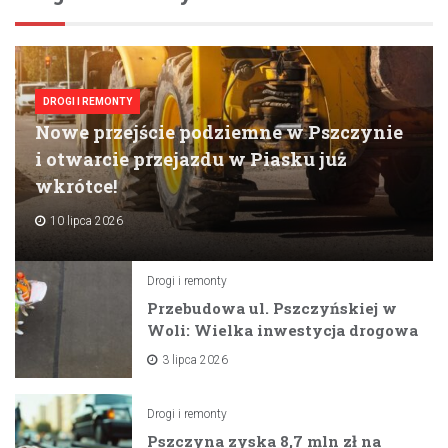
DROGI I REMONTY
Nowe przejście podziemne w Pszczynie
i otwarcie przejazdu w Piasku już
wkrótce!
10 lipca 2026
Drogi i remonty
Przebudowa ul. Pszczyńskiej w
Woli: Wielka inwestycja drogowa
na horyzoncie
3 lipca 2026
Drogi i remonty
Pszczyna zyska 8,7 mln zł na