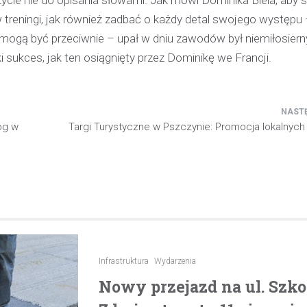
pijanego kierowcę
w treningi, jak również zadbać o każdy detal swojego występu
mogą być przeciwnie – upał w dniu zawodów był niemiłosiern
31 marca 2026
i sukces, jak ten osiągnięty przez Dominikę we Francji.
W trakcie podróży drogą S1 p
w kierunku Woli, funkcjonariusz p
bielskiej jednostki prewencji, 
służbą, zauważył pojazd…
óg w
Targi Turystyczne w Pszczynie: Promocja lokalnych at
Infrastruktura
Wydarzenia
Nowy przejazd na ul. Szk