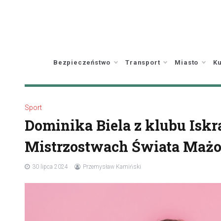
Skip
to
content
Bezpieczeństwo
Transport
Miasto
Ku
Sport
Dominika Biela z klubu Iskr
Mistrzostwach Świata Mażo
30 lipca 2024
Przemysław Kamiński