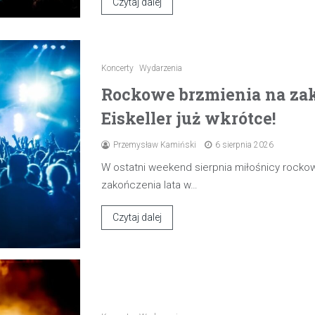
Czytaj dalej
Koncerty
Wydarzenia
Rockowe brzmienia na zak
Eiskeller już wkrótce!
Przemysław Kamiński
6 sierpnia 2026
W ostatni weekend sierpnia miłośnicy rocko
zakończenia lata w…
Czytaj dalej