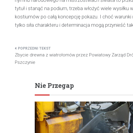
tytuł i stanąć na podium, trzeba włożyć wiele wysiłku 
kostiumów po całą koncepcję pokazu. I choć warunki 
tylko siła charakteru i determinacja mogą przynieść tak
Nawigacja
Zbycie drewna z wiatrołomów przez Powiatowy Zarząd Dr
wpisu
Pszczynie
Nie Przegap