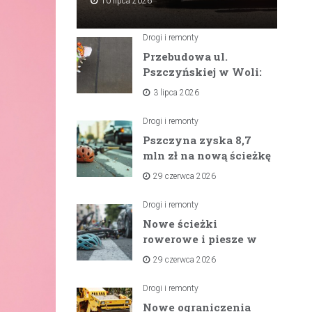
10 lipca 2026
Drogi i remonty
Przebudowa ul.
Pszczyńskiej w Woli:
Wielka inwestycja
3 lipca 2026
drogowa na
horyzoncie
Drogi i remonty
Pszczyna zyska 8,7
mln zł na nową ścieżkę
rowerową między
29 czerwca 2026
zaporami
Drogi i remonty
Nowe ścieżki
rowerowe i piesze w
gminach Suszec i
29 czerwca 2026
Pawłowice dzięki
unijnemu wsparciu
Drogi i remonty
Nowe ograniczenia