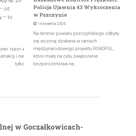
Policja Ujawnia 43 Wykroczenia
n
 – od
w Pszczynie
po
y – to
16 kwietnia 2026
rowadzącą
olicji z
Na terenie powiatu pszczyńskiego odbyły
W 
będąc poza
się wczoraj działania w ramach
pa
międzynarodowego projektu ROADPOL,
ma
rakcji i nie
które miały na celu zwiększenie
oś
tylko
bezpieczeństwa na…
olnej w Goczałkowicach-