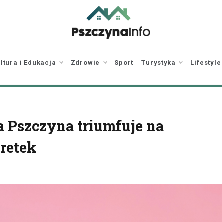
pszczynainfo.pl
Twoje źródło
informacji o Pszczynie
ltura i Edukacja
Zdrowie
Sport
Turystyka
Lifestyle
a Pszczyna triumfuje na
retek