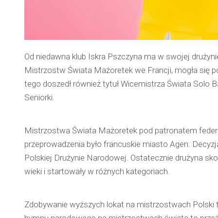
Od niedawna klub Iskra Pszczyna ma w swojej drużyni
Mistrzostw Świata Mażoretek we Francji, mogła się p
tego doszedł również tytuł Wicemistrza Świata Solo Ba
Seniorki.
Mistrzostwa Świata Mażoretek pod patronatem federacj
przeprowadzenia było francuskie miasto Agen. Decyzj
Polskiej Drużynie Narodowej. Ostatecznie drużyna sk
wieki i startowały w różnych kategoriach.
Zdobywanie wyższych lokat na mistrzostwach Polski to
hymnu narodowego na mistrzostwach świata to przeżyc