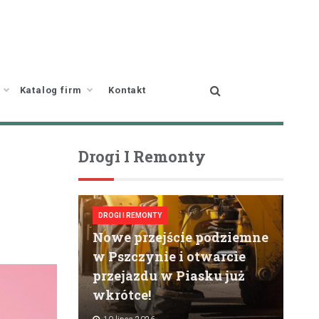
Katalog firm
Kontakt
Drogi I Remonty
DROGI I REMONTY
Nowe przejście podziemne
w Pszczynie i otwarcie
przejazdu w Piasku już
wkrótce!