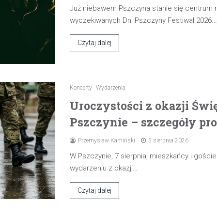
Już niebawem Pszczyna stanie się centrum
wyczekiwanych Dni Pszczyny Festiwal 2026.
Czytaj dalej
Koncerty
Wydarzenia
Uroczystości z okazji Świ
Pszczynie – szczegóły pr
Przemysław Kamiński
5 sierpnia 2026
W Pszczynie, 7 sierpnia, mieszkańcy i gośc
wydarzeniu z okazji…
Czytaj dalej