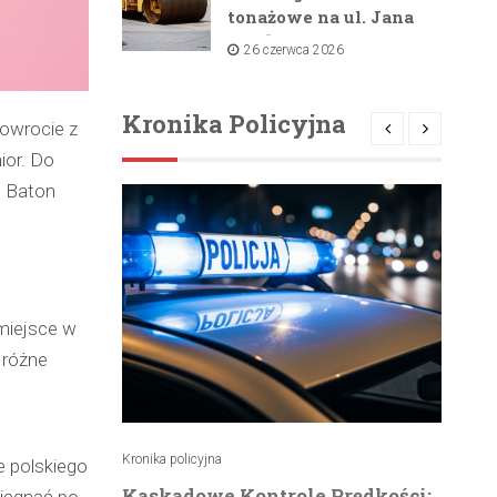
tonażowe na ul. Jana
Pawła II i ul. Łącznej
26 czerwca 2026
od lipca 2026 roku
Kronika Policyjna
powrocie z
ior. Do
o Baton
miejsce w
 różne
Kronika policyjna
Kro
e polskiego
atrzymuje
Kaskadowe Kontrole Prędkości:
K
sięgnąć po