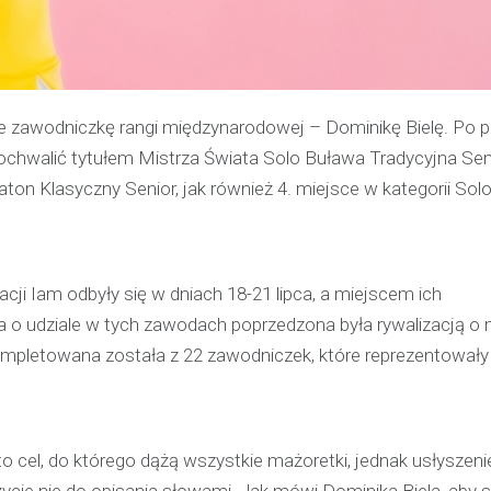
e zawodniczkę rangi międzynarodowej – Dominikę Bielę. Po 
ochwalić tytułem Mistrza Świata Solo Buława Tradycyjna Sen
ton Klasyczny Senior, jak również 4. miejsce w kategorii Sol
i Iam odbyły się w dniach 18-21 lipca, a miejscem ich
a o udziale w tych zawodach poprzedzona była rywalizacją o 
ompletowana została z 22 zawodniczek, które reprezentowały
Kronika policyjna
 cel, do którego dążą wszystkie mażoretki, jednak usłyszeni
Policjant poza służbą z
ie nie do opisania słowami. Jak mówi Dominika Biela, aby 