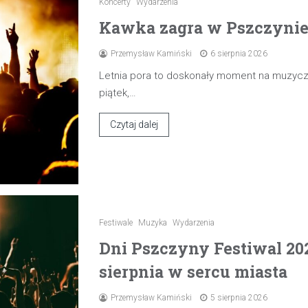
Koncerty
Wydarzenia
Kawka zagra w Pszczynie 7
Przemysław Kamiński
6 sierpnia 2026
Letnia pora to doskonały moment na muzyczn
piątek,…
Czytaj dalej
Festiwale
Muzyka
Wydarzenia
Dni Pszczyny Festiwal 20
sierpnia w sercu miasta
Przemysław Kamiński
5 sierpnia 2026