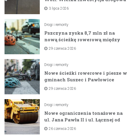
na horyzoncie
3 lipca 2026
Drogi i remonty
Pszczyna zyska 8,7 mln zł na
nową ścieżkę rowerową między
zaporami
29 czerwca 2026
Drogi i remonty
Nowe ścieżki rowerowe i piesze w
gminach Suszec i Pawłowice
dzięki unijnemu wsparciu
29 czerwca 2026
Drogi i remonty
Nowe ograniczenia tonażowe na
ul. Jana Pawła II i ul. Łącznej od
lipca 2026 roku
26 czerwca 2026