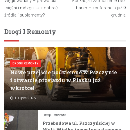
Węglowodany – paliwo dla
Edukacja i zatrudnienie bez
wpisu
mięśni i mózgu. Jak dobrać
barier – konferencja już 9
źródła i suplementy?
grudnia
Drogi I Remonty
DROGI I REMONTY
Nowe przejście podziemne w Pszczynie
i otwarcie przejazdu w Piasku już
wkrótce!
10 lipca 2026
Drogi i remonty
Przebudowa ul. Pszczyńskiej w
Woli: Wielka inwestycja drogowa