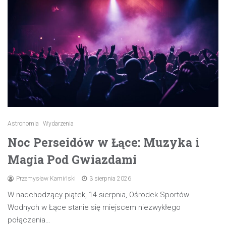
Astronomia
Wydarzenia
Noc Perseidów w Łące: Muzyka i
Magia Pod Gwiazdami
Przemysław Kamiński
3 sierpnia 2026
W nadchodzący piątek, 14 sierpnia, Ośrodek Sportów
Wodnych w Łące stanie się miejscem niezwykłego
połączenia…