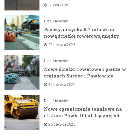
na horyzoncie
3 lipca 2026
Drogi i remonty
Pszczyna zyska 8,7 mln zł na
nową ścieżkę rowerową między
zaporami
29 czerwca 2026
Drogi i remonty
Nowe ścieżki rowerowe i piesze w
gminach Suszec i Pawłowice
dzięki unijnemu wsparciu
29 czerwca 2026
Drogi i remonty
Nowe ograniczenia tonażowe na
ul. Jana Pawła II i ul. Łącznej od
lipca 2026 roku
26 czerwca 2026