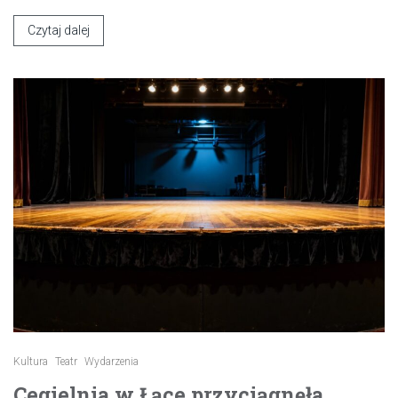
Czytaj dalej
Kultura
Teatr
Wydarzenia
Cegielnia w Łące przyciągnęła