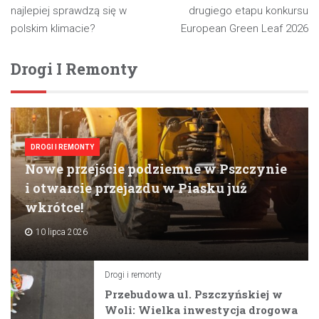
wpisu
najlepiej sprawdzą się w
drugiego etapu konkursu
polskim klimacie?
European Green Leaf 2026
Drogi I Remonty
DROGI I REMONTY
Nowe przejście podziemne w Pszczynie
i otwarcie przejazdu w Piasku już
wkrótce!
10 lipca 2026
Drogi i remonty
Przebudowa ul. Pszczyńskiej w
Woli: Wielka inwestycja drogowa