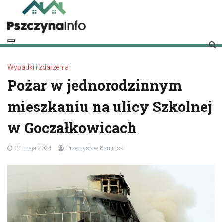
Skip
to
content
pszczynainfo.pl
Twoje źródło informacji o Pszczynie
Wypadki i zdarzenia
Pożar w jednorodzinnym
mieszkaniu na ulicy Szkolnej
w Goczałkowicach
31 maja 2024
Przemysław Kamiński