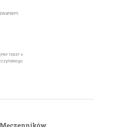
yzwaniem.
szczyńskiego
. Męczenników