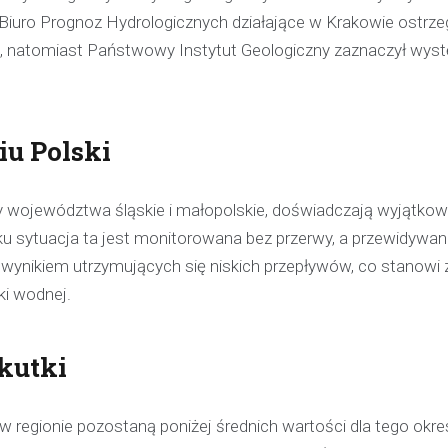
Biuro Prognoz Hydrologicznych działające w Krakowie ostrze
i, natomiast Państwowy Instytut Geologiczny zaznaczył wys
iu Polski
cy województwa śląskie i małopolskie, doświadczają wyjątkow
 sytuacja ta jest monitorowana bez przerwy, a przewidywan
 wynikiem utrzymujących się niskich przepływów, co stanowi
ki wodnej.
kutki
Kronika policyjna
 regionie pozostaną poniżej średnich wartości dla tego okre
Policjant poza służbą z