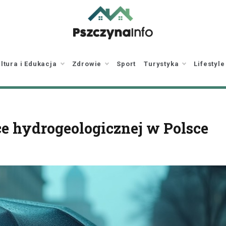
pszczynainfo.pl
Twoje źródło
informacji o Pszczynie
ltura i Edukacja
Zdrowie
Sport
Turystyka
Lifestyle
ce hydrogeologicznej w Polsce