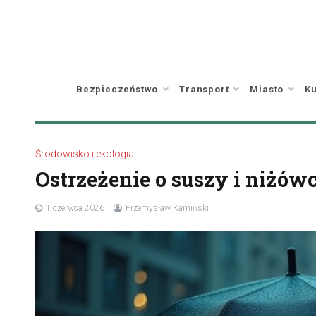
Skip
to
content
Bezpieczeństwo
Transport
Miasto
Ku
Środowisko i ekologia
Ostrzeżenie o suszy i niżów
1 czerwca 2026
Przemysław Kamiński