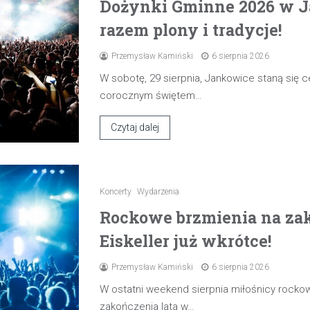
Dożynki Gminne 2026 w J
razem plony i tradycje!
Przemysław Kamiński
6 sierpnia 2026
W sobotę, 29 sierpnia, Jankowice staną się
corocznym świętem…
Czytaj dalej
Koncerty
Wydarzenia
Rockowe brzmienia na zak
Eiskeller już wkrótce!
Przemysław Kamiński
6 sierpnia 2026
W ostatni weekend sierpnia miłośnicy rocko
zakończenia lata w…