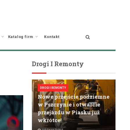
Katalog firm
Kontakt
Drogi I Remonty
DROGI I REMONTY
Nowe przejście podziemne
w Pszczynie i otwarcie
przejazdu w Piasku już
wkrótce!