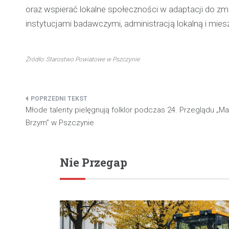
oraz wspierać lokalne społeczności w adaptacji do z
instytucjami badawczymi, administracją lokalną i mi
Źródło: Starostwo Powiatowe w Pszczynie
Nawigacja
Młode talenty pielęgnują folklor podczas 24. Przeglądu „Ma
wpisu
Brzym” w Pszczynie
Nie Przegap