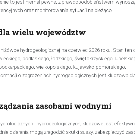
rożenie to jest niemal pewne, z prawdopodobieństwem wynos
pijanego kierowcę
encyjnych oraz monitorowania sytuacji na bieżąco.
31 marca 2026
W trakcie podróży drogą S1 p
 dla wielu województw
w kierunku Woli, funkcjonariusz p
bielskiej jednostki prewencji, 
służbą, zauważył pojazd…
niżówce hydrogeologicznej na czerwiec 2026 roku. Stan ten 
ckiego, podlaskiego, łódzkiego, świętokrzyskiego, lubelskie
, podkarpackiego, wielkopolskiego, kujawsko-pomorskiego,
ormacji o zagrożeniach hydrogeologicznych jest kluczowa dl
arządzania zasobami wodnymi
ydrologicznych i hydrogeologicznych, kluczowe jest efektyw
ie działania mogą złagodzić skutki suszy, zabezpieczyć za