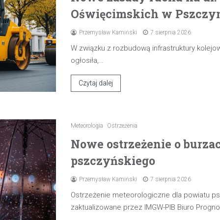
Oświęcimskich w Pszczyni
Przemysław Kamiński
7 sierpnia 2026
W związku z rozbudową infrastruktury kolejow
ogłosiła,…
Czytaj dalej
Meteorologia
Ostrzeżenia
Nowe ostrzeżenie o burza
pszczyńskiego
Przemysław Kamiński
7 sierpnia 2026
Ostrzeżenie meteorologiczne dla powiatu p
zaktualizowane przez IMGW-PIB Biuro Progn