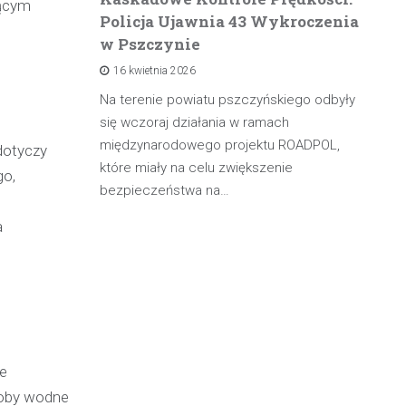
zącym
Policja Ujawnia 43 Wykroczenia
n
w Pszczynie
po
16 kwietnia 2026
rowadzącą
olicji z
Na terenie powiatu pszczyńskiego odbyły
W 
będąc poza
się wczoraj działania w ramach
pa
międzynarodowego projektu ROADPOL,
ma
dotyczy
które miały na celu zwiększenie
oś
go,
bezpieczeństwa na…
a
ne
soby wodne