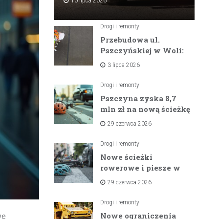
10 lipca 2026
Drogi i remonty
Przebudowa ul.
Pszczyńskiej w Woli:
Wielka inwestycja
3 lipca 2026
drogowa na
horyzoncie
Drogi i remonty
Pszczyna zyska 8,7
mln zł na nową ścieżkę
rowerową między
29 czerwca 2026
zaporami
Drogi i remonty
Nowe ścieżki
rowerowe i piesze w
gminach Suszec i
29 czerwca 2026
Pawłowice dzięki
unijnemu wsparciu
Drogi i remonty
Nowe ograniczenia
we