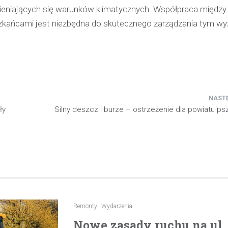
mieniających się warunków klimatycznych. Współpraca między
eszkańcami jest niezbędna do skutecznego zarządzania tym w
ły
Silny deszcz i burze – ostrzeżenie dla powiatu p
Remonty
Wydarzenia
Nowe zasady ruchu na ul