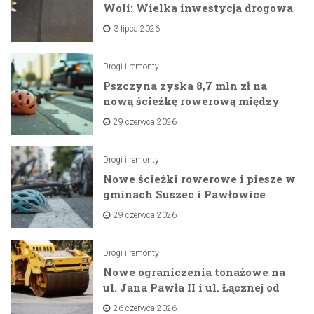
Woli: Wielka inwestycja drogowa
na horyzoncie
3 lipca 2026
Drogi i remonty
Pszczyna zyska 8,7 mln zł na
nową ścieżkę rowerową między
zaporami
29 czerwca 2026
Drogi i remonty
Nowe ścieżki rowerowe i piesze w
gminach Suszec i Pawłowice
dzięki unijnemu wsparciu
29 czerwca 2026
Drogi i remonty
Nowe ograniczenia tonażowe na
ul. Jana Pawła II i ul. Łącznej od
lipca 2026 roku
26 czerwca 2026