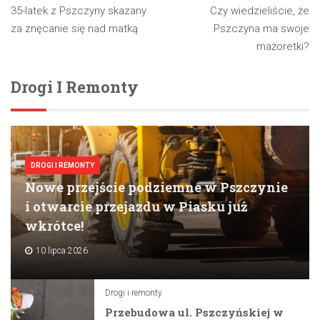
Nawigacja
35-latek z Pszczyny skazany
Czy wiedzieliście, że
wpisu
za znęcanie się nad matką
Pszczyna ma swoje
mażoretki?
Drogi I Remonty
DROGI I REMONTY
Nowe przejście podziemne w Pszczynie
i otwarcie przejazdu w Piasku już
wkrótce!
10 lipca 2026
Drogi i remonty
Przebudowa ul. Pszczyńskiej w