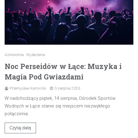
Astronomia
Wydarzenia
Noc Perseidów w Łące: Muzyka i
Magia Pod Gwiazdami
Przemysław Kamiński
3 sierpnia 2026
W nadchodzący piątek, 14 sierpnia, Ośrodek Sportów
Wodnych w Łące stanie się miejscem niezwykłego
połączenia…
Czytaj dalej