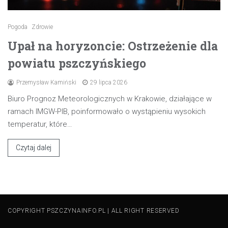
Pogoda
Zdrowie
Upał na horyzoncie: Ostrzeżenie dla
powiatu pszczyńskiego
Przemysław Kamiński
29 lipca 2026
Biuro Prognoz Meteorologicznych w Krakowie, działające w
ramach IMGW-PIB, poinformowało o wystąpieniu wysokich
temperatur, które…
Czytaj dalej
COPYRIGHT PSZCZYNAINFO.PL | ALL RIGHT RESERVED