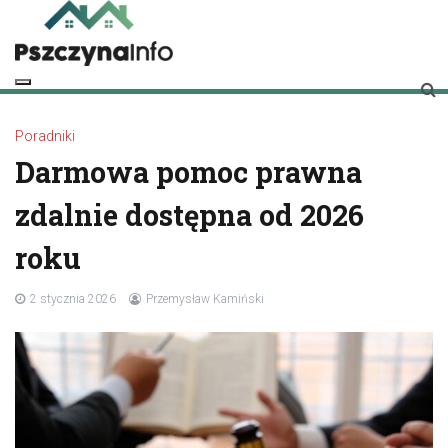
Skip
to
content
pszczynainfo.pl
Twoje źródło informacji o Pszczynie
Poradniki
Darmowa pomoc prawna
zdalnie dostępna od 2026
roku
2 stycznia 2026
Przemysław Kamiński