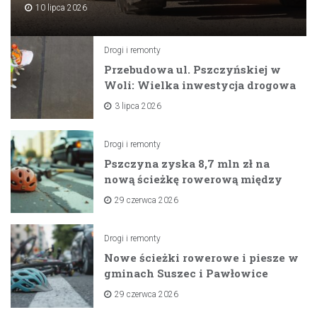
10 lipca 2026
Drogi i remonty
Przebudowa ul. Pszczyńskiej w
Woli: Wielka inwestycja drogowa
na horyzoncie
3 lipca 2026
Drogi i remonty
Pszczyna zyska 8,7 mln zł na
nową ścieżkę rowerową między
zaporami
29 czerwca 2026
Drogi i remonty
Nowe ścieżki rowerowe i piesze w
gminach Suszec i Pawłowice
dzięki unijnemu wsparciu
29 czerwca 2026