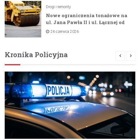
Drogi i remonty
Nowe ograniczenia tonażowe na
ul. Jana Pawła II i ul. Łącznej od
lipca 2026 roku
26 czerwca 2026
Kronika Policyjna