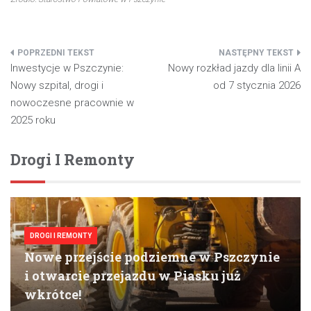
Nawigacja
Inwestycje w Pszczynie:
Nowy rozkład jazdy dla linii A
wpisu
Nowy szpital, drogi i
od 7 stycznia 2026
nowoczesne pracownie w
2025 roku
Drogi I Remonty
DROGI I REMONTY
Nowe przejście podziemne w Pszczynie
i otwarcie przejazdu w Piasku już
wkrótce!