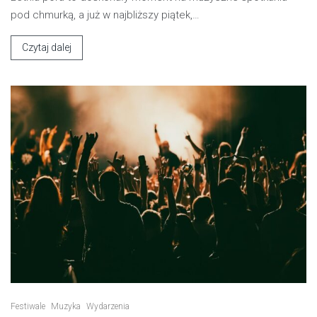
pod chmurką, a już w najbliższy piątek,…
Czytaj dalej
Festiwale
Muzyka
Wydarzenia