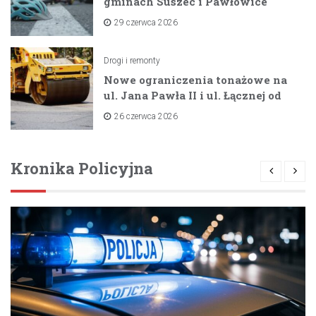
gminach Suszec i Pawłowice
dzięki unijnemu wsparciu
29 czerwca 2026
Drogi i remonty
Nowe ograniczenia tonażowe na
ul. Jana Pawła II i ul. Łącznej od
lipca 2026 roku
26 czerwca 2026
Kronika Policyjna