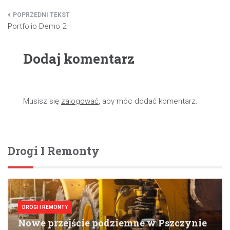
Nawigacja
Portfolio Demo 2
wpisu
Dodaj komentarz
Musisz się
zalogować
, aby móc dodać komentarz.
Drogi I Remonty
DROGI I REMONTY
Nowe przejście podziemne w Pszczynie