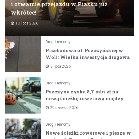
i otwarcie przejazdu w Piasku już
wkrótce!
10 lipca 2026
Drogi i remonty
Przebudowa ul. Pszczyńskiej w
Woli: Wielka inwestycja drogowa
na horyzoncie
3 lipca 2026
Drogi i remonty
Pszczyna zyska 8,7 mln zł na
nową ścieżkę rowerową między
zaporami
29 czerwca 2026
Drogi i remonty
Nowe ścieżki rowerowe i piesze w