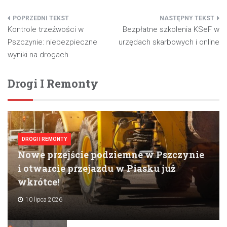
Nawigacja
Kontrole trzeźwości w
Bezpłatne szkolenia KSeF w
wpisu
Pszczynie: niebezpieczne
urzędach skarbowych i online
wyniki na drogach
Drogi I Remonty
DROGI I REMONTY
Nowe przejście podziemne w Pszczynie
i otwarcie przejazdu w Piasku już
wkrótce!
10 lipca 2026