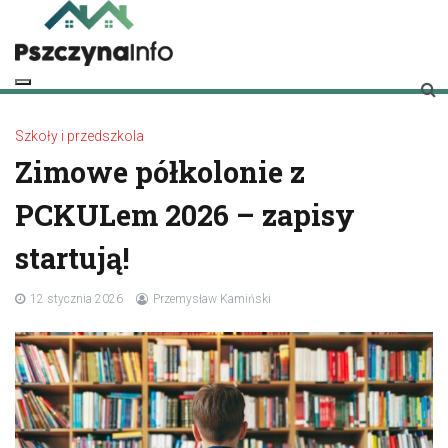
Skip
to
content
pszczynainfo.pl
Twoje źródło informacji o Pszczynie
Szkoły i przedszkola
Zimowe półkolonie z
PCKULem 2026 – zapisy
startują!
12 stycznia 2026
Przemysław Kamiński