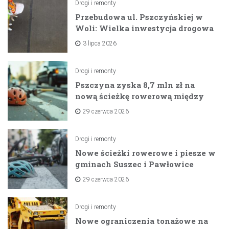
Drogi i remonty
Przebudowa ul. Pszczyńskiej w
Woli: Wielka inwestycja drogowa
na horyzoncie
3 lipca 2026
Drogi i remonty
Pszczyna zyska 8,7 mln zł na
nową ścieżkę rowerową między
zaporami
29 czerwca 2026
Drogi i remonty
Nowe ścieżki rowerowe i piesze w
gminach Suszec i Pawłowice
dzięki unijnemu wsparciu
29 czerwca 2026
Drogi i remonty
Nowe ograniczenia tonażowe na