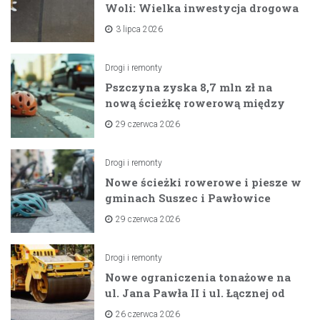
Woli: Wielka inwestycja drogowa
na horyzoncie
3 lipca 2026
Drogi i remonty
Pszczyna zyska 8,7 mln zł na
nową ścieżkę rowerową między
zaporami
29 czerwca 2026
Drogi i remonty
Nowe ścieżki rowerowe i piesze w
gminach Suszec i Pawłowice
dzięki unijnemu wsparciu
29 czerwca 2026
Drogi i remonty
Nowe ograniczenia tonażowe na
ul. Jana Pawła II i ul. Łącznej od
lipca 2026 roku
26 czerwca 2026