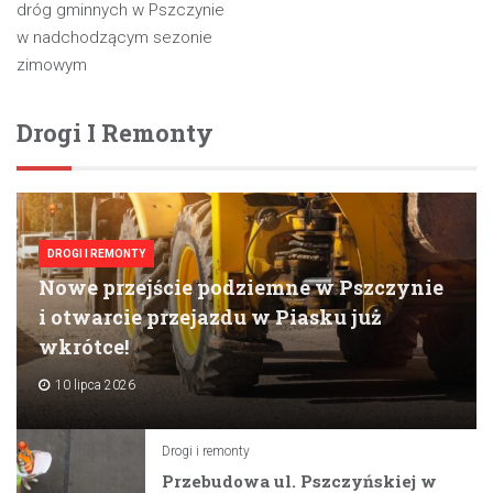
dróg gminnych w Pszczynie
w nadchodzącym sezonie
zimowym
Drogi I Remonty
DROGI I REMONTY
Nowe przejście podziemne w Pszczynie
i otwarcie przejazdu w Piasku już
wkrótce!
10 lipca 2026
Drogi i remonty
Przebudowa ul. Pszczyńskiej w