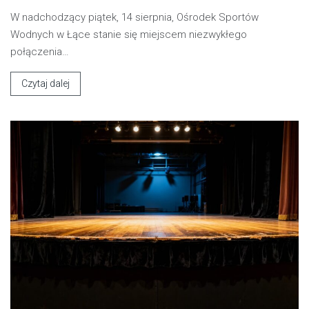
W nadchodzący piątek, 14 sierpnia, Ośrodek Sportów
Wodnych w Łące stanie się miejscem niezwykłego
połączenia…
Czytaj dalej