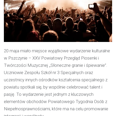
20 maja miało miejsce wyjątkowe wydarzenie kulturalne
w Pszczynie – XXV Powiatowy Przegląd Piosenki i
Twórczości Muzycznej „Słoneczne granie i śpiewanie”.
Uczniowie Zespołu Szkół nr 3 Specjalnych oraz
uczestnicy innych ośrodków kształcenia specjalnego z
powiatu spotkali się, by wspólnie celebrować talent i
pasję. To wydarzenie jest jednym z kluczowych
elementów obchodów Powiatowego Tygodnia Osób z
Niepełnosprawnościami, które ma na celu promowanie