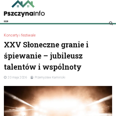
Skip
to
content
pszczynainfo.pl
Twoje źródło informacji o Pszczynie
Koncerty i festiwale
XXV Słoneczne granie i
śpiewanie – jubileusz
talentów i wspólnoty
20 maja 2026
Przemysław Kamiński