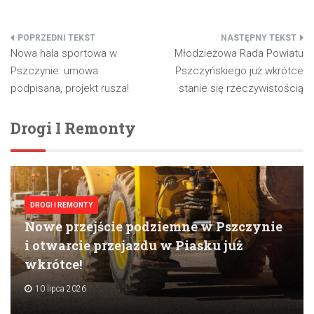
Nawigacja
Nowa hala sportowa w
Młodzieżowa Rada Powiatu
wpisu
Pszczynie: umowa
Pszczyńskiego już wkrótce
podpisana, projekt rusza!
stanie się rzeczywistością
Drogi I Remonty
DROGI I REMONTY
Nowe przejście podziemne w Pszczynie
i otwarcie przejazdu w Piasku już
wkrótce!
10 lipca 2026