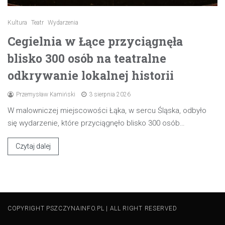
Kultura
Teatr
Wydarzenia
Cegielnia w Łące przyciągnęła
blisko 300 osób na teatralne
odkrywanie lokalnej historii
Przemysław Kamiński
3 sierpnia 2026
W malowniczej miejscowości Łąka, w sercu Śląska, odbyło
się wydarzenie, które przyciągnęło blisko 300 osób…
Czytaj dalej
COPYRIGHT PSZCZYNAINFO.PL | ALL RIGHT RESERVED