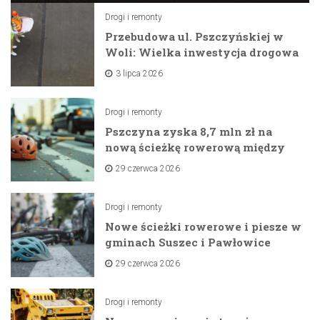
Drogi i remonty
Przebudowa ul. Pszczyńskiej w
Woli: Wielka inwestycja drogowa
na horyzoncie
3 lipca 2026
Drogi i remonty
Pszczyna zyska 8,7 mln zł na
nową ścieżkę rowerową między
zaporami
29 czerwca 2026
Drogi i remonty
Nowe ścieżki rowerowe i piesze w
gminach Suszec i Pawłowice
dzięki unijnemu wsparciu
29 czerwca 2026
Drogi i remonty