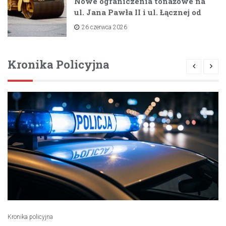
Nowe ograniczenia tonażowe na
ul. Jana Pawła II i ul. Łącznej od
lipca 2026 roku
26 czerwca 2026
Kronika Policyjna
Kronika policyjna