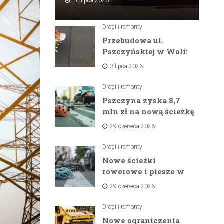
10 lipca 2026
Drogi i remonty
Przebudowa ul.
Pszczyńskiej w Woli:
Wielka inwestycja
3 lipca 2026
drogowa na
horyzoncie
Drogi i remonty
Pszczyna zyska 8,7
mln zł na nową ścieżkę
rowerową między
29 czerwca 2026
zaporami
Drogi i remonty
Nowe ścieżki
rowerowe i piesze w
gminach Suszec i
29 czerwca 2026
Pawłowice dzięki
unijnemu wsparciu
Drogi i remonty
Nowe ograniczenia