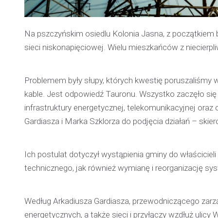
Na pszczyńskim osiedlu Kolonia Jasna, z początkiem 
sieci niskonapięciowej. Wielu mieszkańców z niecierp
Problemem były słupy, których kwestię poruszaliśmy wi
kable. Jest odpowiedź Tauronu. Wszystko zaczęło się 
infrastruktury energetycznej, telekomunikacyjnej oraz 
Gardiasza i Marka Szklorza do podjęcia działań – skier
Ich postulat dotyczył wystąpienia gminy do właścici
technicznego, jak również wymianę i reorganizację s
Według Arkadiusza Gardiasza, przewodniczącego zarzą
energetycznych, a także sieci i przyłączy wzdłuż ulicy 