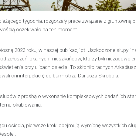
bieżącego tygodnia, rozgorzały prace związane z gruntowną
liwością oczekiwało na ten moment.
osną 2023 roku, w naszej publikacji pt. Uszkodzone słupy i n
od zgłoszeń lokalnych mieszkańców, którzy byli niezadowolen
oświetlenia przy ulicach osiedla. To skłoniło radnych Arkadius
owali oni interpelację do burmistrza Dariusza Skrobola.
eli słupów z prośbą o wykonanie kompleksowych badań ich sta
ystemu okablowania.
du osiedla, pierwsze kroki obejmują wymianę wszystkich sł
Kronika policyjna
Wesołej.
Policjant poza służbą z