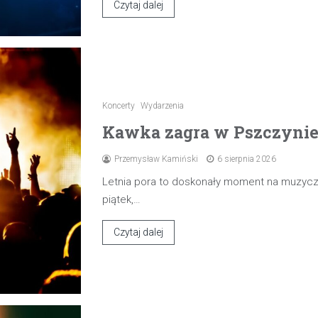
Czytaj dalej
Koncerty
Wydarzenia
Kawka zagra w Pszczynie 7
Przemysław Kamiński
6 sierpnia 2026
Letnia pora to doskonały moment na muzyczn
piątek,…
Czytaj dalej