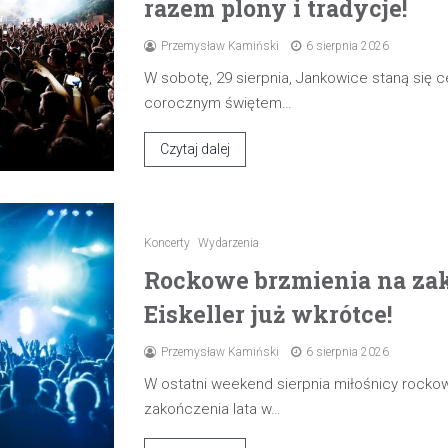
razem plony i tradycje!
Przemysław Kamiński
6 sierpnia 2026
W sobotę, 29 sierpnia, Jankowice staną się
corocznym świętem…
Czytaj dalej
Koncerty
Wydarzenia
Rockowe brzmienia na zak
Eiskeller już wkrótce!
Przemysław Kamiński
6 sierpnia 2026
W ostatni weekend sierpnia miłośnicy rocko
zakończenia lata w…