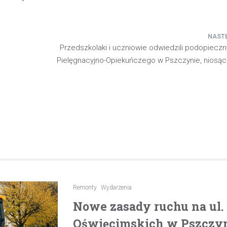
pijanego kierowcę
31 marca 2026
W trakcie podróży drogą S1 p
Przedszkolaki i uczniowie odwiedzili podopiecz
w kierunku Woli, funkcjonariusz p
Pielęgnacyjno-Opiekuńczego w Pszczynie, niosąc
bielskiej jednostki prewencji, 
służbą, zauważył pojazd…
Remonty
Wydarzenia
Nowe zasady ruchu na ul
Oświęcimskich w Pszczyni