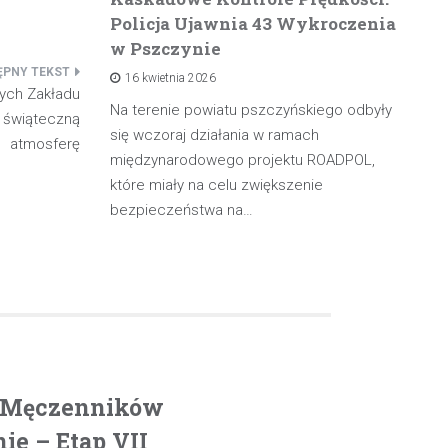
Policja Ujawnia 43 Wykroczenia
n
w Pszczynie
po
16 kwietnia 2026
rowadzącą
nych Zakładu
olicji z
Na terenie powiatu pszczyńskiego odbyły
W 
 świąteczną
będąc poza
się wczoraj działania w ramach
pa
atmosferę
międzynarodowego projektu ROADPOL,
ma
które miały na celu zwiększenie
oś
bezpieczeństwa na…
. Męczenników
e – Etap VII