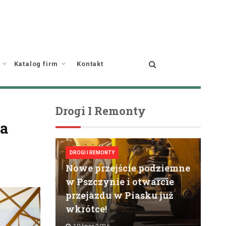
Katalog firm
Kontakt
Drogi I Remonty
ia
DROGI I REMONTY
Nowe przejście podziemne
w Pszczynie i otwarcie
przejazdu w Piasku już
wkrótce!