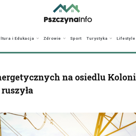
pszczynainfo.pl
Twoje źródło
informacji o Pszczynie
ltura i Edukacja
Zdrowie
Sport
Turystyka
Lifestyle
ergetycznych na osiedlu Kolon
 ruszyła