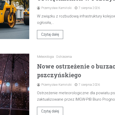
Przemysław Kamiński
7 sierpnia 2026
W związku z rozbudową infrastruktury kolejow
ogłosiła,…
Czytaj dalej
Meteorologia
Ostrzeżenia
Nowe ostrzeżenie o burza
pszczyńskiego
Przemysław Kamiński
7 sierpnia 2026
Ostrzeżenie meteorologiczne dla powiatu p
zaktualizowane przez IMGW-PIB Biuro Progn
Czytaj dalej