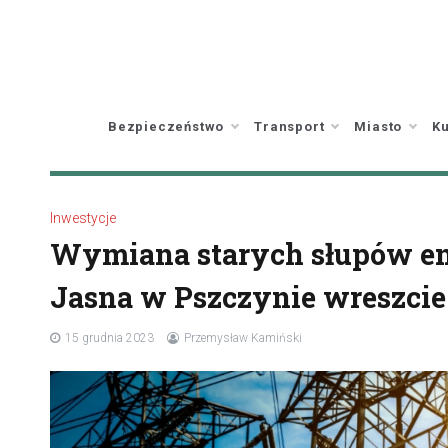
Skip
to
content
Bezpieczeństwo
Transport
Miasto
Ku
Inwestycje
Wymiana starych słupów en
Jasna w Pszczynie wreszcie
15 grudnia 2023
Przemysław Kamiński