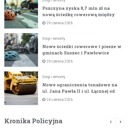
Drogi i remonty
Pszczyna zyska 8,7 mln zł na
nową ścieżkę rowerową między
zaporami
29 czerwca 2026
Drogi i remonty
Nowe ścieżki rowerowe i piesze w
gminach Suszec i Pawłowice
dzięki unijnemu wsparciu
29 czerwca 2026
Drogi i remonty
Nowe ograniczenia tonażowe na
ul. Jana Pawła II i ul. Łącznej od
lipca 2026 roku
26 czerwca 2026
Kronika Policyjna