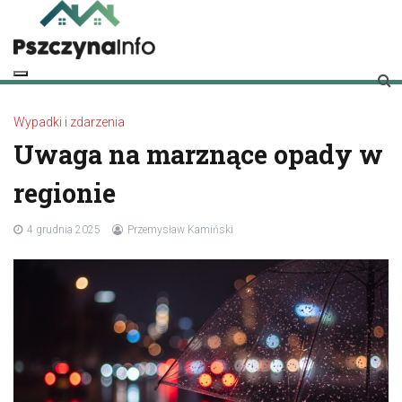
Skip
to
content
pszczynainfo.pl
Twoje źródło informacji o Pszczynie
Wypadki i zdarzenia
Uwaga na marznące opady w
regionie
4 grudnia 2025
Przemysław Kamiński