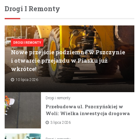
Drogi I Remonty
DROGI I REMONTY
Nowe przejście podziemne w Pszczynie
i otwarcie przejazdu w Piasku już
wkrótce!
10 lipca 2026
Drogi i remonty
Przebudowa ul. Pszczyńskiej w
Woli: Wielka inwestycja drogowa
na horyzoncie
3 lipca 2026