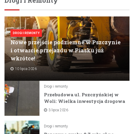
Drogi I Remonty
DROGI I REMONTY
Nowe przejście podziemne w Pszczynie
i otwarcie przejazdu w Piasku już
wkrótce!
10 lipca 2026
Drogi i remonty
Przebudowa ul. Pszczyńskiej w
Woli: Wielka inwestycja drogowa
na horyzoncie
3 lipca 2026
Drogi i remonty