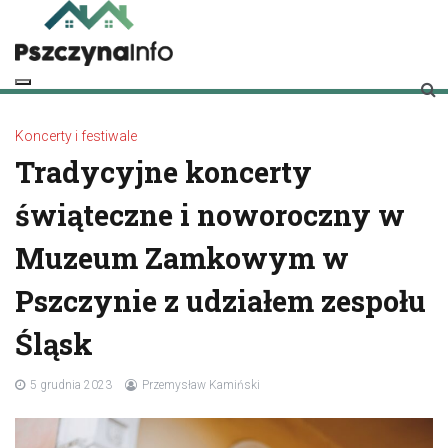
Skip
to
content
pszczynainfo.pl
Twoje źródło informacji o Pszczynie
Koncerty i festiwale
Tradycyjne koncerty
świąteczne i noworoczny w
Muzeum Zamkowym w
Pszczynie z udziałem zespołu
Śląsk
5 grudnia 2023
Przemysław Kamiński