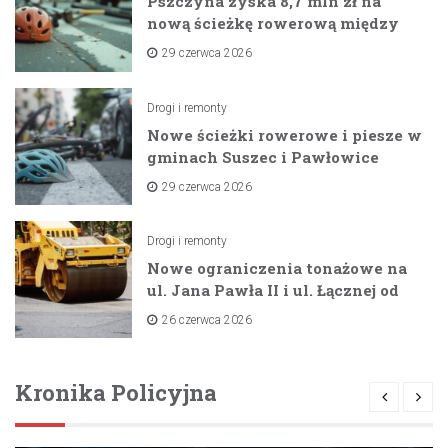
Pszczyna zyska 8,7 mln zł na
nową ścieżkę rowerową między
zaporami
29 czerwca 2026
Drogi i remonty
Nowe ścieżki rowerowe i piesze w
gminach Suszec i Pawłowice
dzięki unijnemu wsparciu
29 czerwca 2026
Drogi i remonty
Nowe ograniczenia tonażowe na
ul. Jana Pawła II i ul. Łącznej od
lipca 2026 roku
26 czerwca 2026
Kronika Policyjna