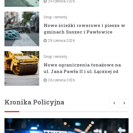
29 czerwca 2026
Drogi i remonty
Nowe ścieżki rowerowe i piesze w
gminach Suszec i Pawłowice
dzięki unijnemu wsparciu
29 czerwca 2026
Drogi i remonty
Nowe ograniczenia tonażowe na
ul. Jana Pawła II i ul. Łącznej od
lipca 2026 roku
26 czerwca 2026
Kronika Policyjna