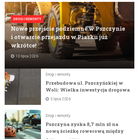
DROGI I REMONTY
Nowe przejście podziemne w Pszczynie
i otwarcie przejazdu w Piasku już
wkrótce!
10 lipca 2026
Drogi i remonty
Przebudowa ul. Pszczyńskiej w
Woli: Wielka inwestycja drogowa
na horyzoncie
3 lipca 2026
Drogi i remonty
Pszczyna zyska 8,7 mln zł na
nową ścieżkę rowerową między
zaporami