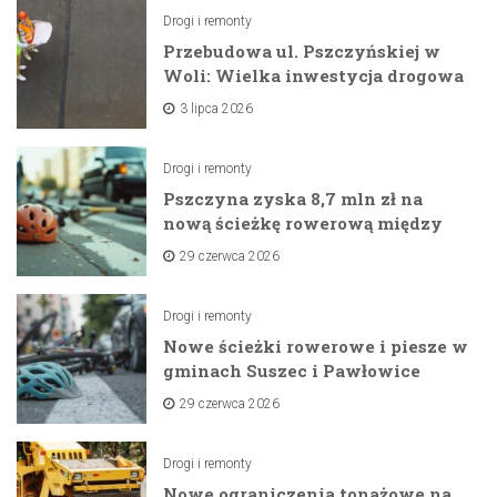
Drogi i remonty
Przebudowa ul. Pszczyńskiej w
Woli: Wielka inwestycja drogowa
na horyzoncie
3 lipca 2026
Drogi i remonty
Pszczyna zyska 8,7 mln zł na
nową ścieżkę rowerową między
zaporami
29 czerwca 2026
Drogi i remonty
Nowe ścieżki rowerowe i piesze w
gminach Suszec i Pawłowice
dzięki unijnemu wsparciu
29 czerwca 2026
Drogi i remonty
Nowe ograniczenia tonażowe na