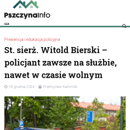
Skip
to
content
pszczynainfo.pl
Twoje źródło informacji o Pszczynie
Prewencja i edukacja policyjna
St. sierż. Witold Bierski –
policjant zawsze na służbie,
nawet w czasie wolnym
18 grudnia 2024
Przemysław Kamiński