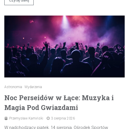
Astronomia
Wydarzenia
Noc Perseidów w Łące: Muzyka i
Magia Pod Gwiazdami
Przemysław Kamiński
3 sierpnia 2026
W nadchodzący piątek, 14 sierpnia, Ośrodek Sportów