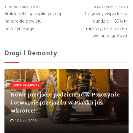
Nawigacja
Brak karetki specjalistycznej
Tragiczny wypadek na
wpisu
na terenie powiatu
quadzie – 30-letni
pszczyńskiego
mężczyzna z urazem
wielonarządowym
Drogi I Remonty
DROGI I REMONTY
Nowe przejście podziemne w Pszczynie
i otwarcie przejazdu w Piasku już
wkrótce!
10 lipca 2026