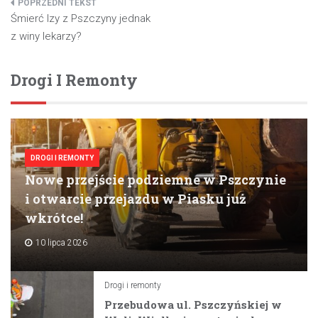
Nawigacja
Śmierć Izy z Pszczyny jednak
wpisu
z winy lekarzy?
Drogi I Remonty
DROGI I REMONTY
Nowe przejście podziemne w Pszczynie
i otwarcie przejazdu w Piasku już
wkrótce!
10 lipca 2026
Drogi i remonty
Przebudowa ul. Pszczyńskiej w