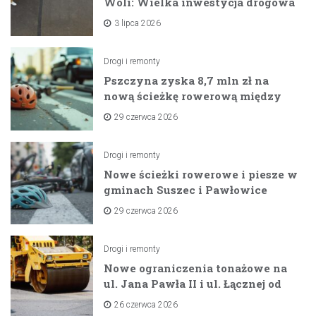
Woli: Wielka inwestycja drogowa
na horyzoncie
3 lipca 2026
Drogi i remonty
Pszczyna zyska 8,7 mln zł na
nową ścieżkę rowerową między
zaporami
29 czerwca 2026
Drogi i remonty
Nowe ścieżki rowerowe i piesze w
gminach Suszec i Pawłowice
dzięki unijnemu wsparciu
29 czerwca 2026
Drogi i remonty
Nowe ograniczenia tonażowe na
ul. Jana Pawła II i ul. Łącznej od
lipca 2026 roku
26 czerwca 2026