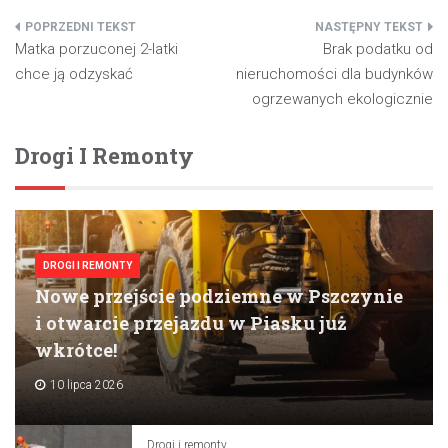
Nawigacja
Matka porzuconej 2-latki
Brak podatku od
wpisu
chce ją odzyskać
nieruchomości dla budynków
ogrzewanych ekologicznie
Drogi I Remonty
DROGI I REMONTY
Nowe przejście podziemne w Pszczynie
i otwarcie przejazdu w Piasku już
wkrótce!
10 lipca 2026
Drogi i remonty