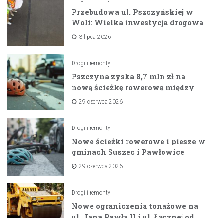
Przebudowa ul. Pszczyńskiej w
Woli: Wielka inwestycja drogowa
na horyzoncie
3 lipca 2026
Drogi i remonty
Pszczyna zyska 8,7 mln zł na
nową ścieżkę rowerową między
zaporami
29 czerwca 2026
Drogi i remonty
Nowe ścieżki rowerowe i piesze w
gminach Suszec i Pawłowice
dzięki unijnemu wsparciu
29 czerwca 2026
Drogi i remonty
Nowe ograniczenia tonażowe na
ul. Jana Pawła II i ul. Łącznej od