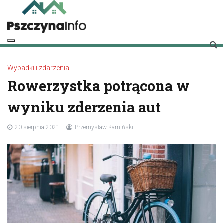
Skip
to
content
pszczynainfo.pl
Twoje źródło informacji o Pszczynie
Wypadki i zdarzenia
Rowerzystka potrącona w
wyniku zderzenia aut
20 sierpnia 2021
Przemysław Kamiński