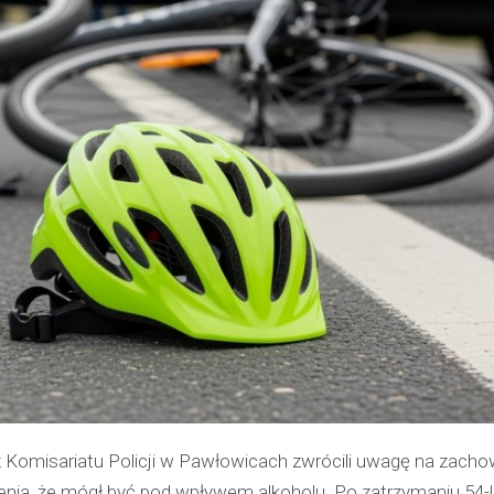
 z Komisariatu Policji w Pawłowicach zwrócili uwagę na zach
zenia, że mógł być pod wpływem alkoholu. Po zatrzymaniu 54-