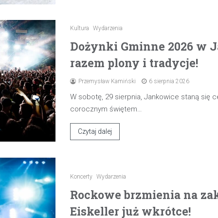
Kultura
Wydarzenia
Dożynki Gminne 2026 w J
razem plony i tradycje!
Przemysław Kamiński
6 sierpnia 2026
W sobotę, 29 sierpnia, Jankowice staną się
corocznym świętem…
Czytaj dalej
Koncerty
Wydarzenia
Rockowe brzmienia na zak
Eiskeller już wkrótce!