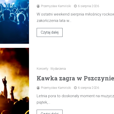
Przemysław Kamiński
6 sierpnia 2026
W ostatni weekend sierpnia miłośnicy rocko
zakończenia lata w…
Czytaj dalej
Koncerty
Wydarzenia
Kawka zagra w Pszczynie 7
Przemysław Kamiński
6 sierpnia 2026
Letnia pora to doskonały moment na muzyczn
piątek,…
Czytaj dalej