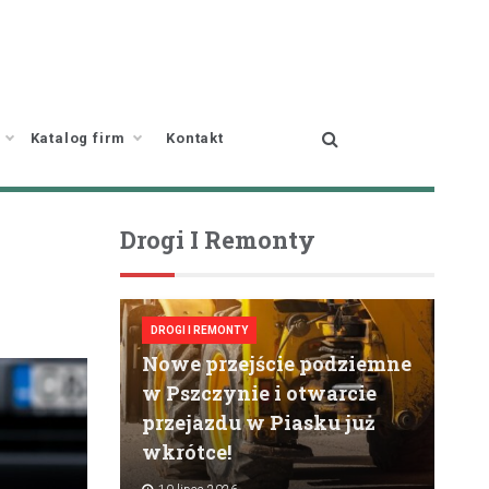
Katalog firm
Kontakt
Drogi I Remonty
DROGI I REMONTY
Nowe przejście podziemne
w Pszczynie i otwarcie
przejazdu w Piasku już
wkrótce!