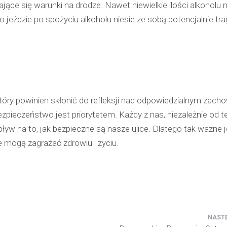
ące się warunki na drodze. Nawet niewielkie ilości alkoholu
pijanego kierowcę
jeździe po spożyciu alkoholu niesie ze sobą potencjalnie tra
31 marca 2026
W trakcie podróży drogą S1 p
w kierunku Woli, funkcjonariusz p
bielskiej jednostki prewencji, 
służbą, zauważył pojazd…
tóry powinien skłonić do refleksji nad odpowiedzialnym zac
ezpieczeństwo jest priorytetem. Każdy z nas, niezależnie od t
 na to, jak bezpieczne są nasze ulice. Dlatego tak ważne j
 mogą zagrażać zdrowiu i życiu.