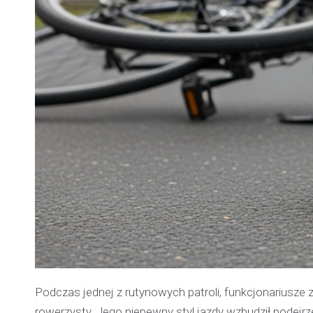
Podczas jednej z rutynowych patroli, funkcjonariusze
rowerzysty. Jego niepewny styl jazdy wzbudził podejr