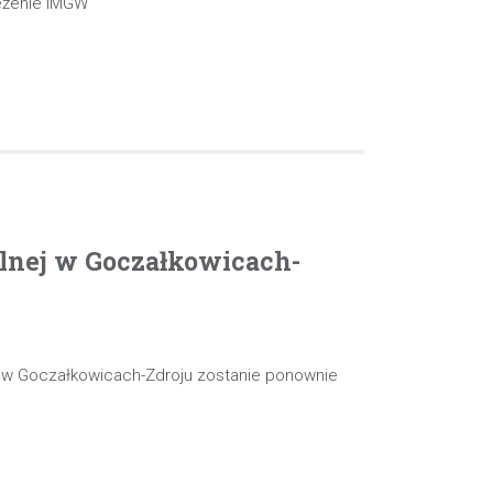
eżenie IMGW
olnej w Goczałkowicach-
j w Goczałkowicach-Zdroju zostanie ponownie