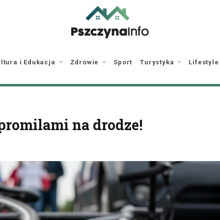
pszczynainfo.pl
Twoje źródło
informacji o Pszczynie
ltura i Edukacja
Zdrowie
Sport
Turystyka
Lifestyle
promilami na drodze!