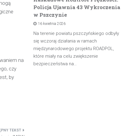
 mogą
Policja Ujawnia 43 Wykroczenia
n
giczne
w Pszczynie
po
16 kwietnia 2026
rowadzącą
olicji z
Na terenie powiatu pszczyńskiego odbyły
W 
będąc poza
się wczoraj działania w ramach
pa
międzynarodowego projektu ROADPOL,
ma
które miały na celu zwiększenie
oś
howaniem na
bezpieczeństwa na…
ego, czy
est, by