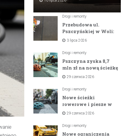
10 lipca 2026
Drogi i remonty
Przebudowa ul.
Pszczyńskiej w Woli:
Wielka inwestycja
3 lipca 2026
drogowa na
horyzoncie
Drogi i remonty
Pszczyna zyska 8,7
mln zł na nową ścieżkę
rowerową między
29 czerwca 2026
zaporami
Drogi i remonty
Nowe ścieżki
rowerowe i piesze w
gminach Suszec i
29 czerwca 2026
Pawłowice dzięki
unijnemu wsparciu
Drogi i remonty
owanie
Nowe ograniczenia
letniego