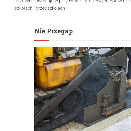
Pszczyna inwestuje w przyszłość: 1400 nowych opraw LED
wpisu
szkołach i przedszkolach
Nie Przegap