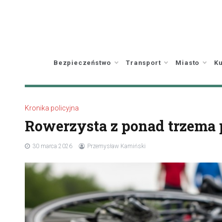
Skip
to
content
Bezpieczeństwo
Transport
Miasto
Ku
Kronika policyjna
Rowerzysta z ponad trzema 
30 marca 2026
Przemysław Kamiński