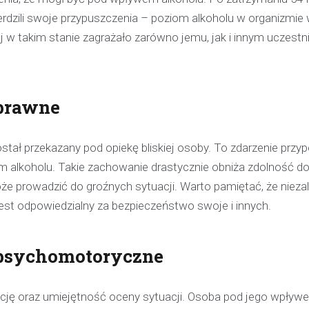
erdzili swoje przypuszczenia – poziom alkoholu w organizmie 
ej w takim stanie zagrażało zarówno jemu, jak i innym uczest
 prawne
stał przekazany pod opiekę bliskiej osoby. To zdarzenie przy
 alkoholu. Takie zachowanie drastycznie obniża zdolność d
e prowadzić do groźnych sytuacji. Warto pamiętać, że niezal
est odpowiedzialny za bezpieczeństwo swoje i innych.
 psychomotoryczne
Kronika policyjna
nację oraz umiejętność oceny sytuacji. Osoba pod jego wpływe
Policjant poza służbą z