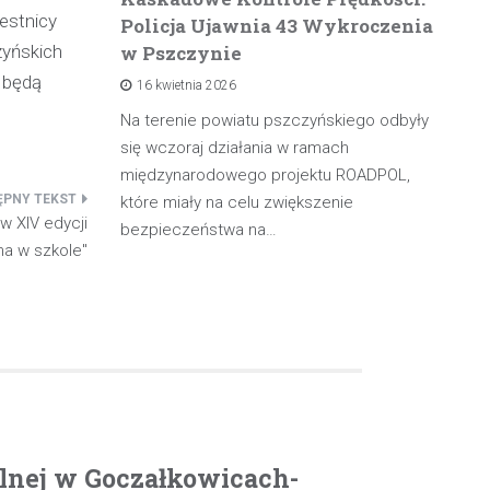
zestnicy
Policja Ujawnia 43 Wykroczenia
n
zyńskich
w Pszczynie
po
 będą
16 kwietnia 2026
rowadzącą
olicji z
Na terenie powiatu pszczyńskiego odbyły
W 
będąc poza
się wczoraj działania w ramach
pa
międzynarodowego projektu ROADPOL,
ma
które miały na celu zwiększenie
oś
w XIV edycji
bezpieczeństwa na…
na w szkole"
olnej w Goczałkowicach-