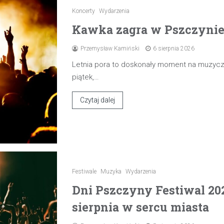
Koncerty
Wydarzenia
Kawka zagra w Pszczynie 7
Przemysław Kamiński
6 sierpnia 2026
Letnia pora to doskonały moment na muzyczn
piątek,…
Czytaj dalej
Festiwale
Muzyka
Wydarzenia
Dni Pszczyny Festiwal 20
sierpnia w sercu miasta