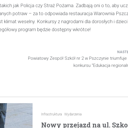
kich jak Policja czy Straż Pożarna. Zadbają oni o to, aby uc
pijanego kierowcę
wanych potraw – za to odpowiada restauracja Warownia Pszc
31 marca 2026
klimat weselny. Konkursy z nagrodami dla dorosłych i dzieci
W trakcie podróży drogą S1 p
zegółowy program będzie dostępny wkrótce!
w kierunku Woli, funkcjonariusz p
bielskiej jednostki prewencji, 
służbą, zauważył pojazd…
Powiatowy Zespół Szkół nr 2 w Pszczynie triumfuje 
konkursu "Edukacja regional
Infrastruktura
Wydarzenia
Nowy przejazd na ul. Szk