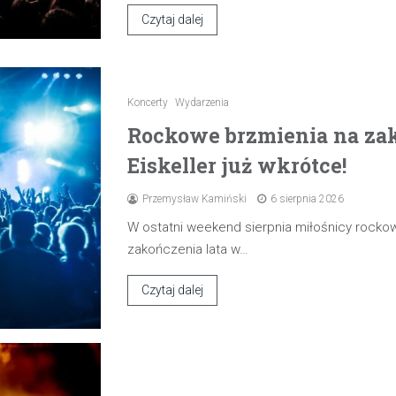
Czytaj dalej
Koncerty
Wydarzenia
Rockowe brzmienia na zak
Eiskeller już wkrótce!
Przemysław Kamiński
6 sierpnia 2026
W ostatni weekend sierpnia miłośnicy rocko
zakończenia lata w…
Czytaj dalej