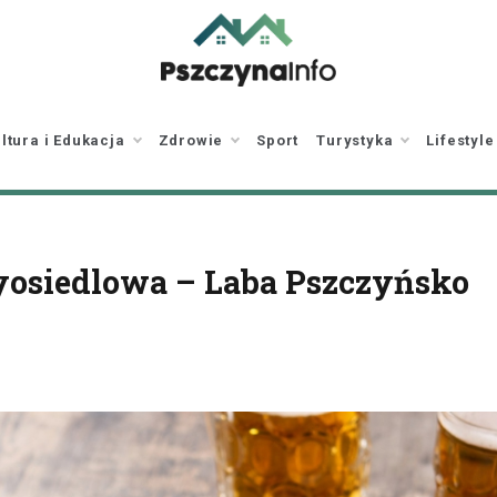
pszczynainfo.pl
Twoje źródło
informacji o Pszczynie
ltura i Edukacja
Zdrowie
Sport
Turystyka
Lifestyle
yosiedlowa – Laba Pszczyńsko