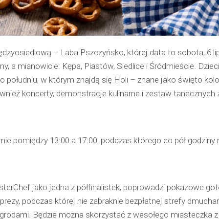
zyosiedlową – Laba Pszczyńsko, której data to sobota, 6 li
y, a mianowicie: Kępa, Piastów, Siedlice i Śródmieście. Dzieci
południu, w którym znajdą się Holi – znane jako święto kol
nież koncerty, demonstracje kulinarne i zestaw tanecznych
e pomiędzy 13:00 a 17:00, podczas którego co pół godziny 
terChef jako jedna z półfinalistek, poprowadzi pokazowe go
rezy, podczas której nie zabraknie bezpłatnej strefy dmuch
Kronika policyjna
 nagrodami. Będzie można skorzystać z wesołego miasteczka z
Policjant poza służbą z