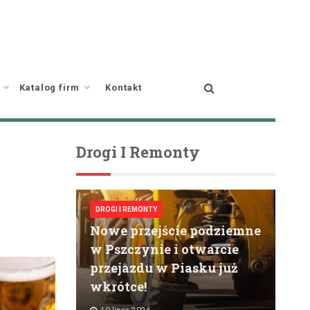
Katalog firm
Kontakt
Drogi I Remonty
DROGI I REMONTY
Nowe przejście podziemne
w Pszczynie i otwarcie
przejazdu w Piasku już
wkrótce!