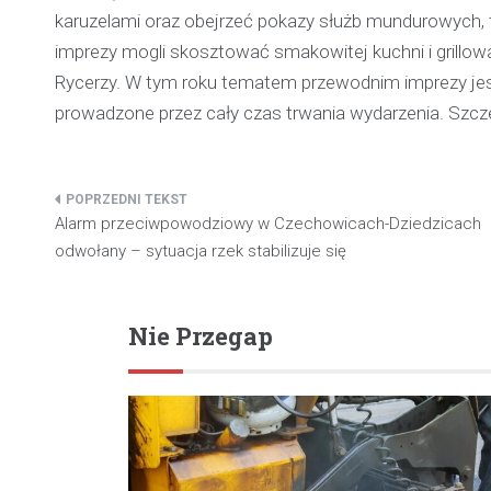
karuzelami oraz obejrzeć pokazy służb mundurowych, ta
imprezy mogli skosztować smakowitej kuchni i grillo
Rycerzy. W tym roku tematem przewodnim imprezy jest 
prowadzone przez cały czas trwania wydarzenia. Szc
Nawigacja
Alarm przeciwpowodziowy w Czechowicach-Dziedzicach
wpisu
odwołany – sytuacja rzek stabilizuje się
Nie Przegap