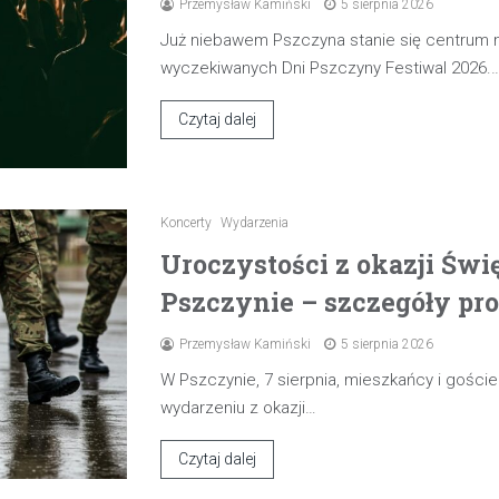
Przemysław Kamiński
5 sierpnia 2026
Już niebawem Pszczyna stanie się centrum
wyczekiwanych Dni Pszczyny Festiwal 2026.
Czytaj dalej
Koncerty
Wydarzenia
Uroczystości z okazji Świ
Pszczynie – szczegóły pr
Przemysław Kamiński
5 sierpnia 2026
W Pszczynie, 7 sierpnia, mieszkańcy i gośc
wydarzeniu z okazji…
Czytaj dalej