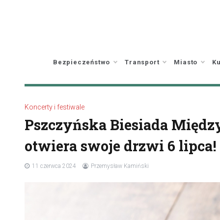
Skip
to
content
Bezpieczeństwo
Transport
Miasto
Ku
Koncerty i festiwale
Pszczyńska Biesiada Międz
otwiera swoje drzwi 6 lipca!
11 czerwca 2024
Przemysław Kamiński