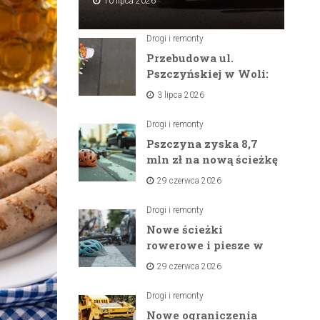
10 lipca 2026
Drogi i remonty
Przebudowa ul.
Pszczyńskiej w Woli:
Wielka inwestycja
3 lipca 2026
drogowa na
horyzoncie
Drogi i remonty
Pszczyna zyska 8,7
mln zł na nową ścieżkę
rowerową między
29 czerwca 2026
zaporami
Drogi i remonty
Nowe ścieżki
rowerowe i piesze w
gminach Suszec i
29 czerwca 2026
Pawłowice dzięki
unijnemu wsparciu
Drogi i remonty
Nowe ograniczenia