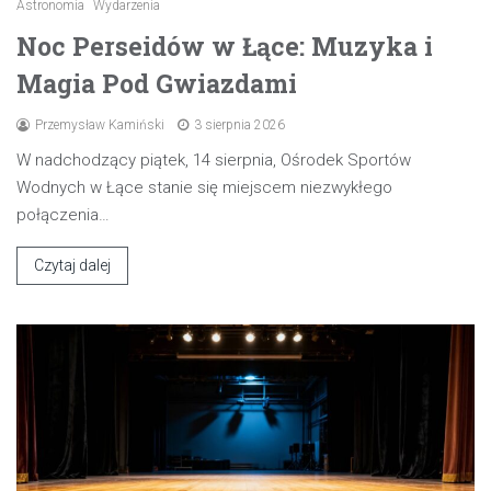
Astronomia
Wydarzenia
Noc Perseidów w Łące: Muzyka i
Magia Pod Gwiazdami
Przemysław Kamiński
3 sierpnia 2026
W nadchodzący piątek, 14 sierpnia, Ośrodek Sportów
Wodnych w Łące stanie się miejscem niezwykłego
połączenia…
Czytaj dalej