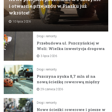
i otwarcie przejazdu w Piasku już
wkrótce!
10 lipca 2026
Drogi i remonty
Przebudowa ul. Pszczyńskiej w
Woli: Wielka inwestycja drogowa
na horyzoncie
3 lipca 2026
Drogi i remonty
Pszczyna zyska 8,7 mln zł na
nową ścieżkę rowerową między
zaporami
29 czerwca 2026
Drogi i remonty
Nowe ścieżki rowerowe i piesze w