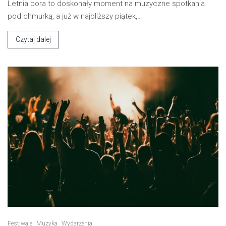
Letnia pora to doskonały moment na muzyczne spotkania
pod chmurką, a już w najbliższy piątek,…
Czytaj dalej
Festiwale
Muzyka
Wydarzenia