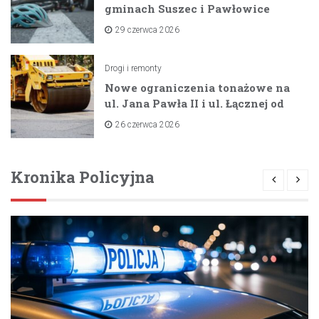
gminach Suszec i Pawłowice
dzięki unijnemu wsparciu
29 czerwca 2026
Drogi i remonty
Nowe ograniczenia tonażowe na
ul. Jana Pawła II i ul. Łącznej od
lipca 2026 roku
26 czerwca 2026
Kronika Policyjna