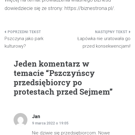
dowiedziecie się ze strony:
https://biznestrona.pl/
.
Nawigacja
Pszczyna jako park
Łapówka nie uratowała go
wpisu
kulturowy?
przed konsekwencjami!
Jeden komentarz w
temacie “
Pszczyńscy
przedsiębiorcy po
protestach przed Sejmem
”
Jan
pisze:
9 marca 2022 o 19:05
Nie dziwie się przedsiębiorcom. Nowe